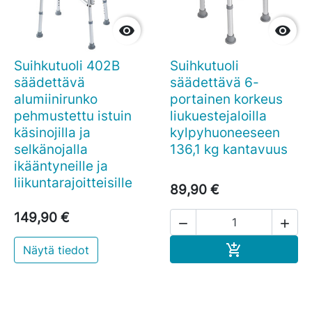


Suihkutuoli 402B
Suihkutuoli
säädettävä
säädettävä 6-
alumiinirunko
portainen korkeus
pehmustettu istuin
liukuestejaloilla
käsinojilla ja
kylpyhuoneeseen
selkänojalla
136,1 kg kantavuus
ikääntyneille ja
liikuntarajoitteisille
89,90 €
149,90 €


Ostoskoriin

Näytä tiedot