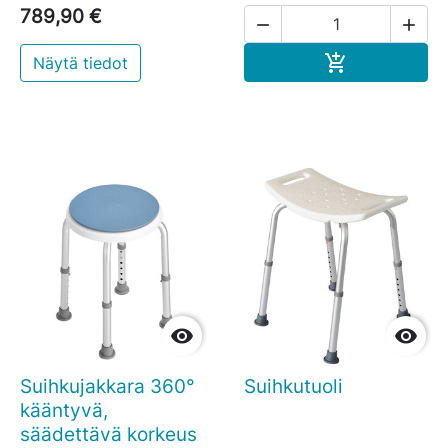
789,90 €


Ostoskoriin

Näytä tiedot


Suihkujakkara 360°
Suihkutuoli
kääntyvä,
säädettävä korkeus