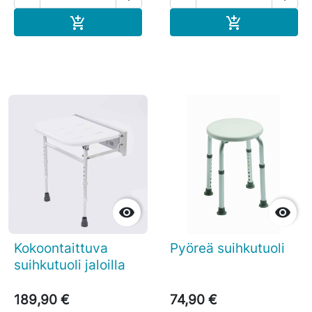
Ostoskoriin
Ostoskoriin




Kokoontaittuva
Pyöreä suihkutuoli
suihkutuoli jaloilla
189,90 €
74,90 €