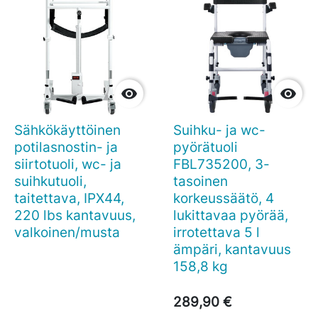


Sähkökäyttöinen
Suihku- ja wc-
potilasnostin- ja
pyörätuoli
siirtotuoli, wc- ja
FBL735200, 3-
suihkutuoli,
tasoinen
taitettava, IPX44,
korkeussäätö, 4
220 lbs kantavuus,
lukittavaa pyörää,
valkoinen/musta
irrotettava 5 l
ämpäri, kantavuus
158,8 kg
289,90 €