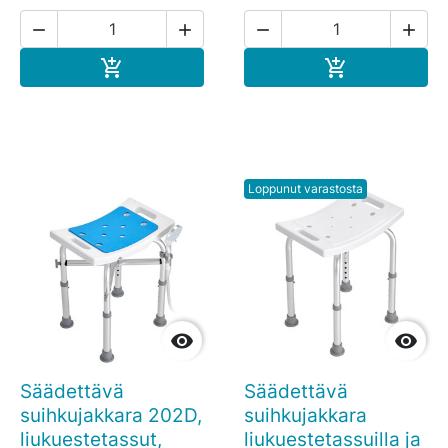




Ostoskoriin
Ostoskoriin


Loppunut varastosta


Säädettävä
Säädettävä
suihkujakkara 202D,
suihkujakkara
liukuestetassut,
liukuestetassuilla ja