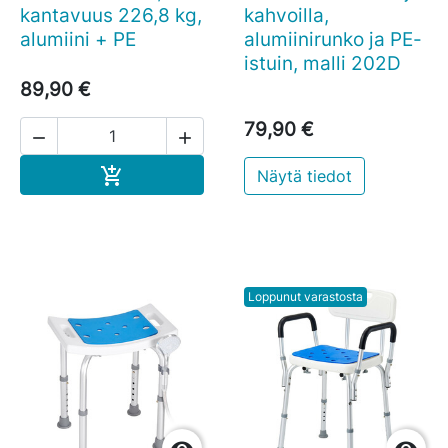
kantavuus 226,8 kg,
kahvoilla,
alumiini + PE
alumiinirunko ja PE-
istuin, malli 202D
89,90 €
79,90 €


Ostoskoriin

Näytä tiedot
Loppunut varastosta