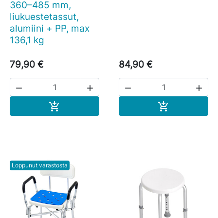
360–485 mm,
liukuestetassut,
alumiini + PP, max
136,1 kg
79,90 €
84,90 €




Ostoskoriin
Ostoskoriin


Loppunut varastosta