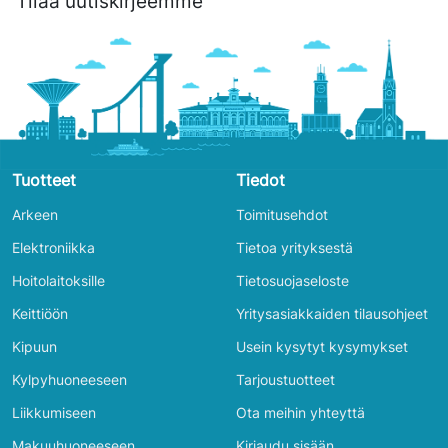
Tilaa uutiskirjeemme
Tuotteet
Tiedot
Arkeen
Toimitusehdot
Elektroniikka
Tietoa yrityksestä
Hoitolaitoksille
Tietosuojaseloste
Keittiöön
Yritysasiakkaiden tilausohjeet
Kipuun
Usein kysytyt kysymykset
Kylpyhuoneeseen
Tarjoustuotteet
Liikkumiseen
Ota meihin yhteyttä
Makuuhuoneeseen
Kirjaudu sisään