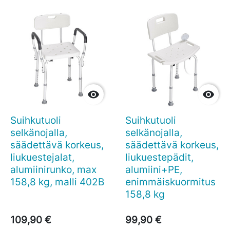


Suihkutuoli
Suihkutuoli
selkänojalla,
selkänojalla,
säädettävä korkeus,
säädettävä korkeus,
liukuestejalat,
liukuestepädit,
alumiinirunko, max
alumiini+PE,
158,8 kg, malli 402B
enimmäiskuormitus
158,8 kg
109,90 €
99,90 €