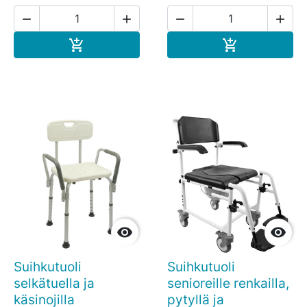




Ostoskoriin
Ostoskoriin




Suihkutuoli
Suihkutuoli
selkätuella ja
senioreille renkailla,
käsinojilla
pytyllä ja