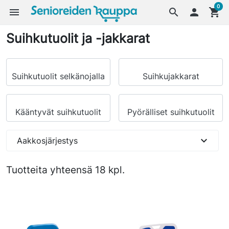
0
menu
search

shopping_cart
Suihkutuolit ja -jakkarat
Suihkutuolit selkänojalla
Suihkujakkarat
Kääntyvät suihkutuolit
Pyörälliset suihkutuolit
expand_more
Aakkosjärjestys
Tuotteita yhteensä 18 kpl.