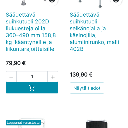


Säädettävä
Säädettävä
suihkutuoli 202D
suihkutuoli
liukuestejaloilla
selkänojalla ja
360–490 mm 158,8
käsinojilla,
kg ikääntyneille ja
alumiinirunko, malli
liikuntarajoitteisille
402B
79,90 €
139,90 €


Ostoskoriin

Näytä tiedot
Loppunut varastosta