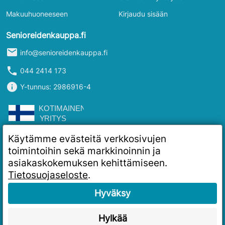
Makuuhuoneeseen
Kirjaudu sisään
Senioreidenkauppa.fi
mail
info@senioreidenkauppa.fi
phone
044 2414 173
info
Y-tunnus: 2986916-4
Käytämme evästeitä verkkosivujen
toimintoihin sekä markkinoinnin ja
asiakaskokemuksen kehittämiseen.
Tietosuojaseloste
.
Hyväksy
Hylkää