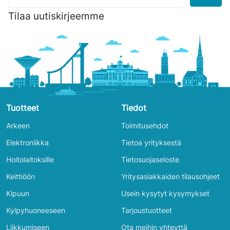
Tilaa uutiskirjeemme
Tuotteet
Tiedot
Arkeen
Toimitusehdot
Elektroniikka
Tietoa yrityksestä
Hoitolaitoksille
Tietosuojaseloste
Keittiöön
Yritysasiakkaiden tilausohjeet
Kipuun
Usein kysytyt kysymykset
Kylpyhuoneeseen
Tarjoustuotteet
Liikkumiseen
Ota meihin yhteyttä