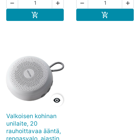




Ostoskoriin
Ostoskoriin



Valkoisen kohinan
unilaite, 20
rauhoittavaa ääntä,
rengasvalo, ajastin,