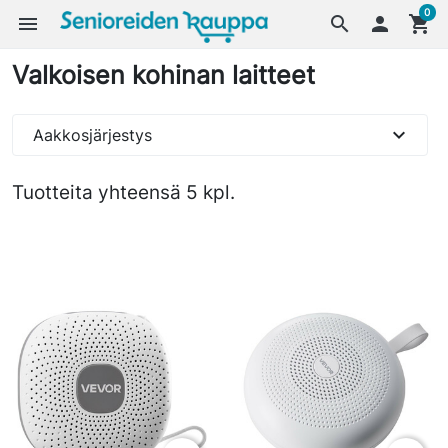
0
menu
search

shopping_cart
Valkoisen kohinan laitteet
expand_more
Aakkosjärjestys
Tuotteita yhteensä 5 kpl.