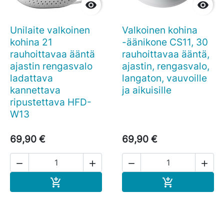


Unilaite valkoinen
Valkoinen kohina
kohina 21
-äänikone CS11, 30
rauhoittavaa ääntä
rauhoittavaa ääntä,
ajastin rengasvalo
ajastin, rengasvalo,
ladattava
langaton, vauvoille
kannettava
ja aikuisille
ripustettava HFD-
W13
69,90 €
69,90 €




Ostoskoriin
Ostoskoriin

