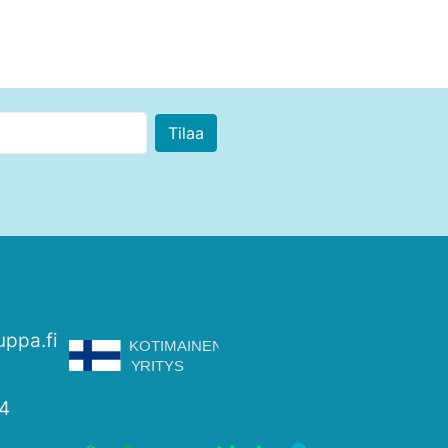
uppa.fi
4