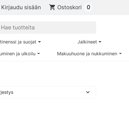
0
Kirjaudu sisään
shopping_cart
Ostoskori
tinenssi ja suojat
Jalkineet
uminen ja ulkoilu
Makuuhuone ja nukkuminen
expand_more
jestys