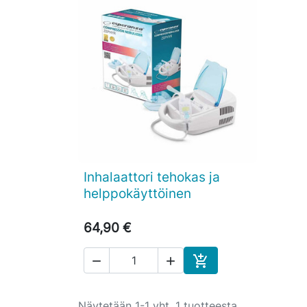
Inhalaattori tehokas ja

Pikakatselu
helppokäyttöinen
64,90 €



Ostoskoriin
Näytetään 1-1 yht. 1 tuotteesta