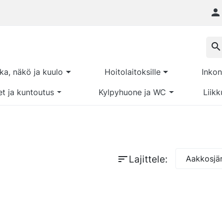

search
kka, näkö ja kuulo
Hoitolaitoksille
Inkon
et ja kuntoutus
Kylpyhuone ja WC
Liikk
sort
Lajittele:
Aakkosjär