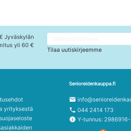
 € Jyväskylän
mitus yli 60 €
Tilaa uutiskirjeemme
Senioreidenkauppa.fi
itusehdot
mail
info@senioreidenka
a yrityksestä
phone
044 2414 173
suojaseloste
info
Y-tunnus: 2986916-
sasiakkaiden