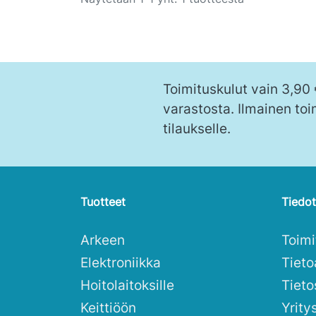
Toimituskulut vain 3,90
varastosta. Ilmainen toi
tilaukselle.
Tuotteet
Tiedot
Arkeen
Toim
Elektroniikka
Tieto
Hoitolaitoksille
Tieto
Keittiöön
Yrity