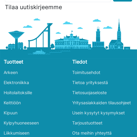
Tilaa uutiskirjeemme
Tuotteet
Tiedot
Arkeen
Toimitusehdot
Elektroniikka
Tietoa yrityksestä
Hoitolaitoksille
Tietosuojaseloste
Keittiöön
Yritysasiakkaiden tilausohjeet
Kipuun
Usein kysytyt kysymykset
Kylpyhuoneeseen
Tarjoustuotteet
Liikkumiseen
Ota meihin yhteyttä