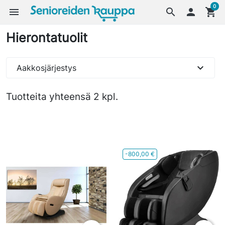
0
menu
search

shopping_cart
Hierontatuolit
expand_more
Aakkosjärjestys
Tuotteita yhteensä 2 kpl.
-800,00 €