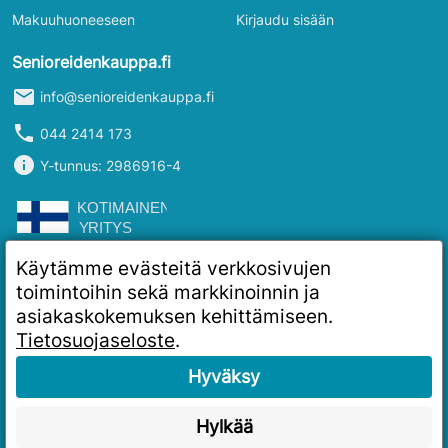
Makuuhuoneeseen
Kirjaudu sisään
Senioreidenkauppa.fi
mail
info@senioreidenkauppa.fi
phone
044 2414 173
info
Y-tunnus: 2986916-4
Käytämme evästeitä verkkosivujen
toimintoihin sekä markkinoinnin ja
asiakaskokemuksen kehittämiseen.
Tietosuojaseloste
.
Hyväksy
Hylkää