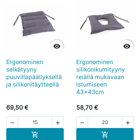


Ergonominen
Ergonominen
selkätyyny
silikonikumityyny
puuvillapäällyksellä
reiällä mukavaan
ja silikonitäytteellä
istumiseen
43x43cm
69,50 €
58,70 €




Ostoskoriin
Ostoskoriin

