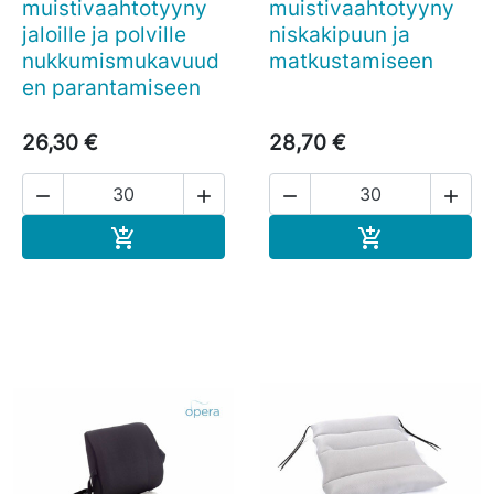
muistivaahtotyyny
muistivaahtotyyny
jaloille ja polville
niskakipuun ja
nukkumismukavuud
matkustamiseen
en parantamiseen
26,30 €
28,70 €




Ostoskoriin
Ostoskoriin

