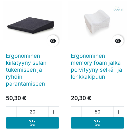


Ergonominen
Ergonominen
kiilatyyny selän
memory foam jalka-
tukemiseen ja
polvityyny selkä- ja
ryhdin
lonkkakipuun
parantamiseen
50,30 €
20,30 €




Ostoskoriin
Ostoskoriin

