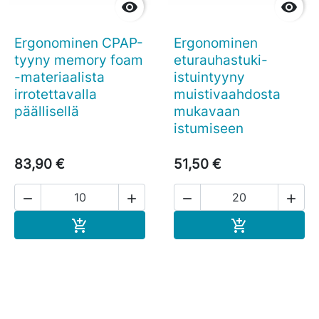


Ergonominen CPAP-
Ergonominen
tyyny memory foam
eturauhastuki-
-materiaalista
istuintyyny
irrotettavalla
muistivaahdosta
päällisellä
mukavaan
istumiseen
83,90 €
51,50 €




Ostoskoriin
Ostoskoriin

