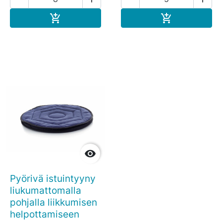
Ostoskoriin
Ostoskoriin



Pyörivä istuintyyny
liukumattomalla
pohjalla liikkumisen
helpottamiseen