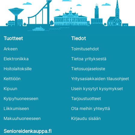
Tuotteet
Tiedot
Arkeen
Toimitusehdot
Elektroniikka
Tietoa yrityksestä
Hoitolaitoksille
Tietosuojaseloste
Keittiöön
Yritysasiakkaiden tilausohjeet
Kipuun
Usein kysytyt kysymykset
Kylpyhuoneeseen
Tarjoustuotteet
Liikkumiseen
Ota meihin yhteyttä
Makuuhuoneeseen
Kirjaudu sisään
Senioreidenkauppa.fi