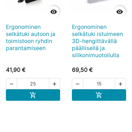


Ergonominen
Ergonominen
selkätuki autoon ja
selkätuki istuimeen
toimistoon ryhdin
3D-hengittävällä
parantamiseen
päällisellä ja
silikonimuotoilulla
41,90 €
69,50 €




Ostoskoriin
Ostoskoriin

