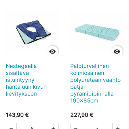


Nestegeeliä
Paloturvallinen
sisältävä
kolmiosainen
istuintyyny
polyuretaanivaahto
häntäluun kivun
patja
lievitykseen
pyramidipinnalla
190x85cm
143,90 €
227,90 €



