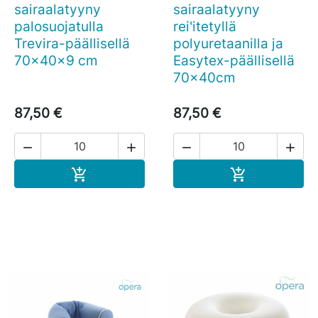
sairaalatyyny
sairaalatyyny
palosuojatulla
rei'itetyllä
Trevira-päällisellä
polyuretaanilla ja
70x40x9 cm
Easytex-päällisellä
70x40cm
87,50 €
87,50 €




Ostoskoriin
Ostoskoriin

