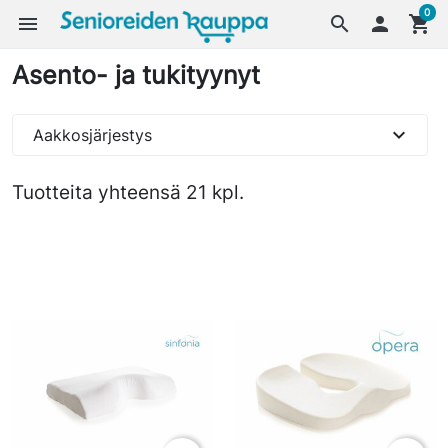
0
menu
search

shopping_cart
Asento- ja tukityynyt
expand_more
Aakkosjärjestys
Tuotteita yhteensä 21 kpl.