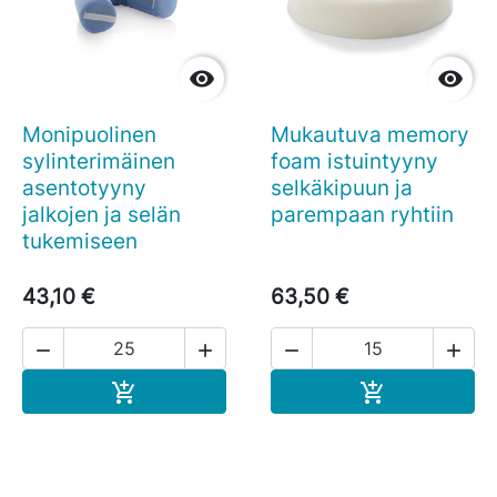


Monipuolinen
Mukautuva memory
sylinterimäinen
foam istuintyyny
asentotyyny
selkäkipuun ja
jalkojen ja selän
parempaan ryhtiin
tukemiseen
43,10 €
63,50 €




Ostoskoriin
Ostoskoriin

