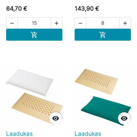
64,70 €
143,90 €




Ostoskoriin
Ostoskoriin




Laadukas
Laadukas