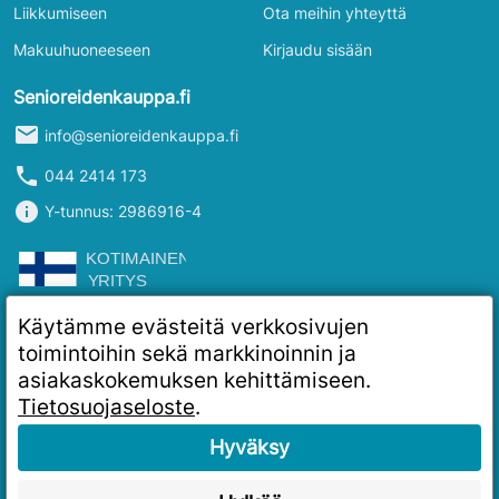
Liikkumiseen
Ota meihin yhteyttä
Makuuhuoneeseen
Kirjaudu sisään
Senioreidenkauppa.fi
mail
info@senioreidenkauppa.fi
phone
044 2414 173
info
Y-tunnus: 2986916-4
Käytämme evästeitä verkkosivujen
toimintoihin sekä markkinoinnin ja
asiakaskokemuksen kehittämiseen.
Tietosuojaseloste
.
Hyväksy