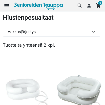
0
menu
search

shopping_cart
Hiustenpesualtaat
expand_more
Aakkosjärjestys
Tuotteita yhteensä 2 kpl.