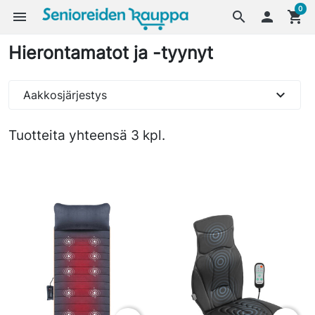
0
menu
search

shopping_cart
Hierontamatot ja -tyynyt
expand_more
Aakkosjärjestys
Tuotteita yhteensä 3 kpl.