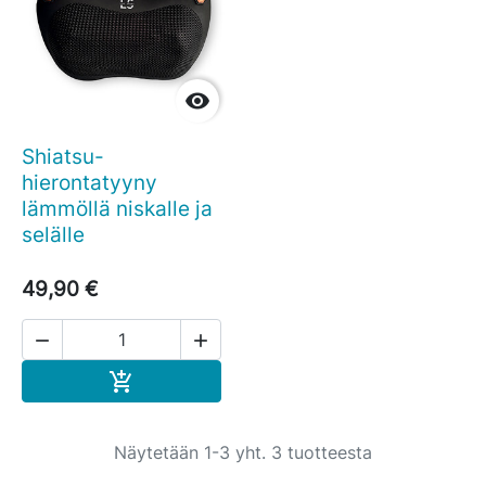

Shiatsu-
hierontatyyny
lämmöllä niskalle ja
selälle
49,90 €


Ostoskoriin

Näytetään 1-3 yht. 3 tuotteesta