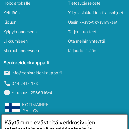
Hoitolaitoksille
Tietosuojaseloste
Keittiöön
Yritysasiakkaiden tilausohjeet
Kipuun
Usein kysytyt kysymykset
Kylpyhuoneeseen
Tarjoustuotteet
Liikkumiseen
Ota meihin yhteyttä
Makuuhuoneeseen
Kirjaudu sisään
Senioreidenkauppa.fi
mail
info@senioreidenkauppa.fi
phone
044 2414 173
info
Y-tunnus: 2986916-4
Käytämme evästeitä verkkosivujen