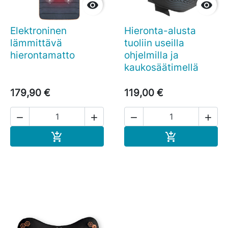


Elektroninen
Hieronta-alusta
lämmittävä
tuoliin useilla
hierontamatto
ohjelmilla ja
kaukosäätimellä
179,90 €
119,00 €




Ostoskoriin
Ostoskoriin

