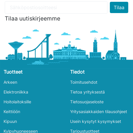
Tilaa uutiskirjeemme
Tuotteet
Tiedot
Arkeen
Toimitusehdot
Elektroniikka
Tietoa yrityksestä
Hoitolaitoksille
Tietosuojaseloste
Keittiöön
Yritysasiakkaiden tilausohjeet
Kipuun
Usein kysytyt kysymykset
Kylpyhuoneeseen
Tarjoustuotteet