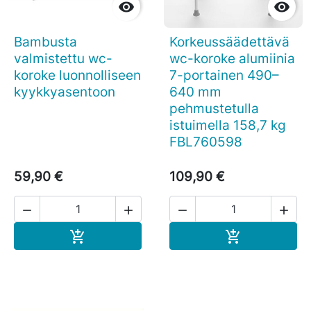


Bambusta
Korkeussäädettävä
valmistettu wc-
wc-koroke alumiinia
koroke luonnolliseen
7-portainen 490–
kyykkyasentoon
640 mm
pehmustetulla
istuimella 158,7 kg
FBL760598
59,90 €
109,90 €




Ostoskoriin
Ostoskoriin

