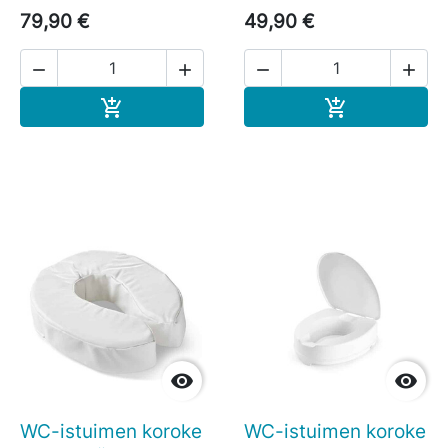
79,90 €
49,90 €




Ostoskoriin
Ostoskoriin




WC-istuimen koroke
WC-istuimen koroke