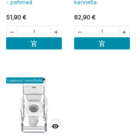
- pehmeä
kannella
51,90 €
62,90 €




Ostoskoriin
Ostoskoriin


Loppunut varastosta
