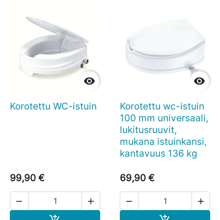


Korotettu WC-istuin
Korotettu wc-istuin
100 mm universaali,
lukitusruuvit,
mukana istuinkansi,
kantavuus 136 kg
99,90 €
69,90 €




Ostoskoriin
Ostoskoriin