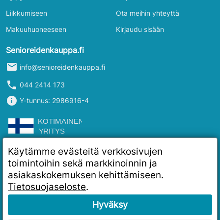
Liikkumiseen
Ota meihin yhteyttä
Makuuhuoneeseen
Kirjaudu sisään
Senioreidenkauppa.fi
mail
info@senioreidenkauppa.fi
phone
044 2414 173
info
Y-tunnus: 2986916-4
Käytämme evästeitä verkkosivujen
toimintoihin sekä markkinoinnin ja
asiakaskokemuksen kehittämiseen.
Tietosuojaseloste
.
Hyväksy