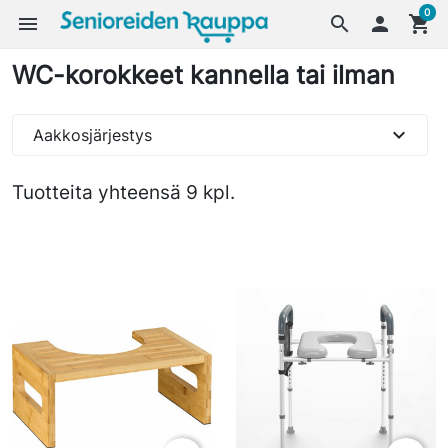
0
menu
search

shopping_cart
WC-korokkeet kannella tai ilman
expand_more
Aakkosjärjestys
Tuotteita yhteensä 9 kpl.