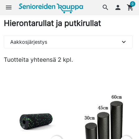
0
menu
search

shopping_cart
Hierontarullat ja putkirullat
expand_more
Aakkosjärjestys
Tuotteita yhteensä 2 kpl.