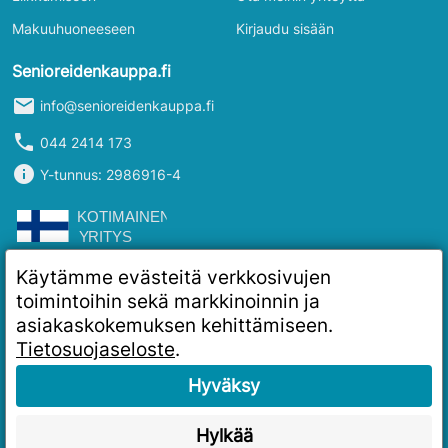
Makuuhuoneeseen
Kirjaudu sisään
Senioreidenkauppa.fi
mail
info@senioreidenkauppa.fi
phone
044 2414 173
info
Y-tunnus: 2986916-4
Käytämme evästeitä verkkosivujen
toimintoihin sekä markkinoinnin ja
asiakaskokemuksen kehittämiseen.
Tietosuojaseloste
.
Hyväksy
Hylkää