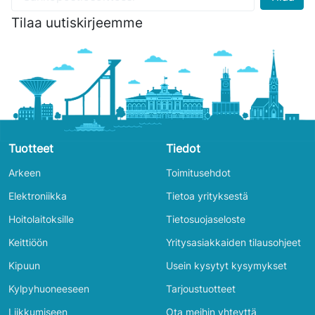
Tilaa uutiskirjeemme
Tuotteet
Tiedot
Arkeen
Toimitusehdot
Elektroniikka
Tietoa yrityksestä
Hoitolaitoksille
Tietosuojaseloste
Keittiöön
Yritysasiakkaiden tilausohjeet
Kipuun
Usein kysytyt kysymykset
Kylpyhuoneeseen
Tarjoustuotteet
Liikkumiseen
Ota meihin yhteyttä