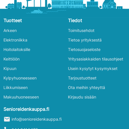
Tuotteet
Tiedot
Arkeen
Toimitusehdot
Elektroniikka
Tietoa yrityksestä
Hoitolaitoksille
Tietosuojaseloste
Keittiöön
Yritysasiakkaiden tilausohjeet
Kipuun
Usein kysytyt kysymykset
Kylpyhuoneeseen
Tarjoustuotteet
Liikkumiseen
Ota meihin yhteyttä
Makuuhuoneeseen
Kirjaudu sisään
Senioreidenkauppa.fi
mail
info@senioreidenkauppa.fi