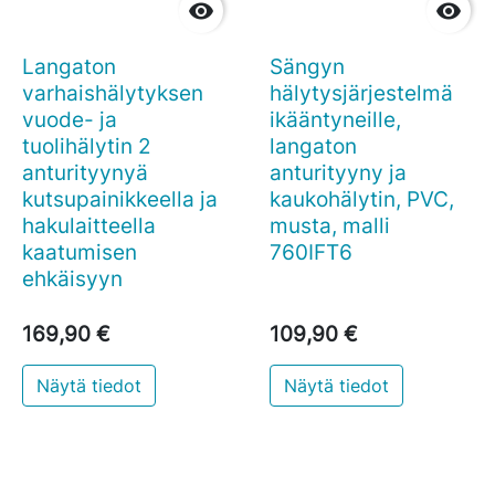


Langaton
Sängyn
varhaishälytyksen
hälytysjärjestelmä
vuode- ja
ikääntyneille,
tuolihälytin 2
langaton
anturityynyä
anturityyny ja
kutsupainikkeella ja
kaukohälytin, PVC,
hakulaitteella
musta, malli
kaatumisen
760IFT6
ehkäisyyn
169,90 €
109,90 €
Näytä tiedot
Näytä tiedot