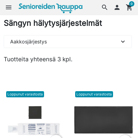
0
menu
search

shopping_cart
Sängyn hälytysjärjestelmät
expand_more
Aakkosjärjestys
Tuotteita yhteensä 3 kpl.
Loppunut varastosta
Loppunut varastosta