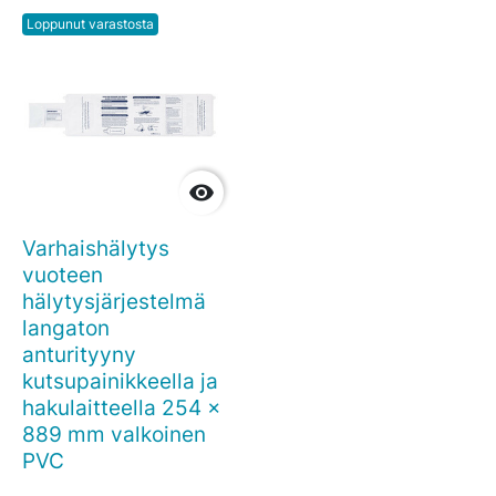
Loppunut varastosta

Varhaishälytys
vuoteen
hälytysjärjestelmä
langaton
anturityyny
kutsupainikkeella ja
hakulaitteella 254 x
889 mm valkoinen
PVC