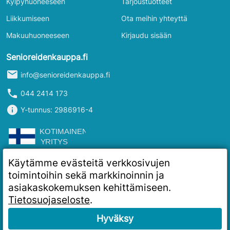
Kylpyhuoneeseen
Tarjoustuotteet
Liikkumiseen
Ota meihin yhteyttä
Makuuhuoneeseen
Kirjaudu sisään
Senioreidenkauppa.fi
mail
info@senioreidenkauppa.fi
phone
044 2414 173
info
Y-tunnus: 2986916-4
Käytämme evästeitä verkkosivujen
toimintoihin sekä markkinoinnin ja
asiakaskokemuksen kehittämiseen.
Tietosuojaseloste
.
Hyväksy