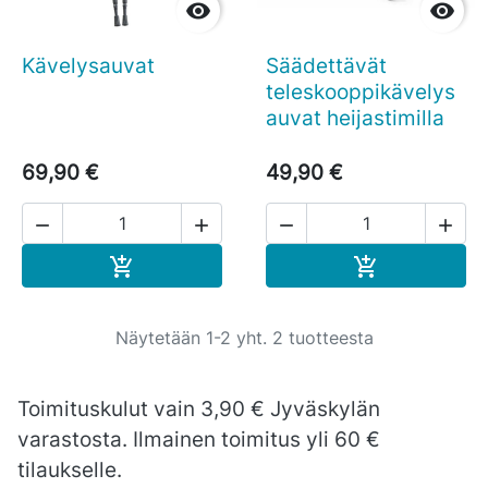


Kävelysauvat
Säädettävät
teleskooppikävelys
auvat heijastimilla
69,90 €
49,90 €




Ostoskoriin
Ostoskoriin


Näytetään 1-2 yht. 2 tuotteesta
Toimituskulut vain 3,90 € Jyväskylän
varastosta. Ilmainen toimitus yli 60 €
tilaukselle.