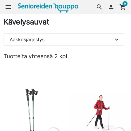
0
menu
search

shopping_cart
Kävelysauvat
expand_more
Aakkosjärjestys
Tuotteita yhteensä 2 kpl.