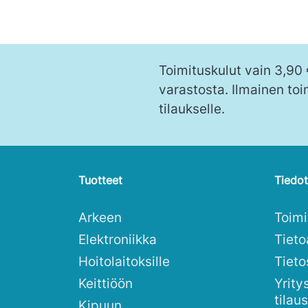
Toimituskulut vain 3,90
varastosta. Ilmainen toi
tilaukselle.
Tuotteet
Tiedot
Arkeen
Toim
Elektroniikka
Tieto
Hoitolaitoksille
Tieto
Keittiöön
Yrity
tilau
Kipuun