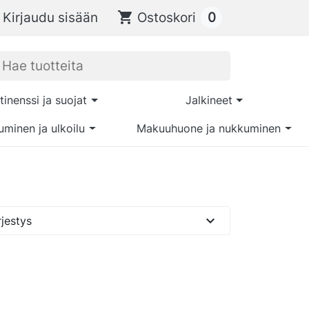
0
Kirjaudu sisään
shopping_cart
Ostoskori
tinenssi ja suojat
Jalkineet
uminen ja ulkoilu
Makuuhuone ja nukkuminen
expand_more
jestys