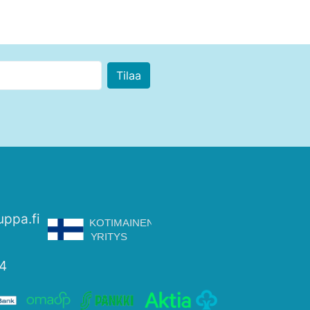
uppa.fi
4