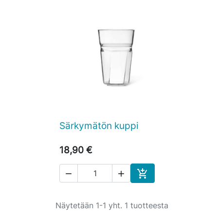
Särkymätön kuppi

Pikakatselu
18,90 €



Ostoskoriin
Näytetään 1-1 yht. 1 tuotteesta