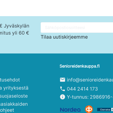
 € Jyväskylän
mitus yli 60 €
Tilaa uutiskirjeemme
Senioreidenkauppa.fi
itusehdot
mail
info@senioreidenka
a yrityksestä
phone
044 2414 173
suojaseloste
info
Y-tunnus: 2986916-
sasiakkaiden
sohjeet