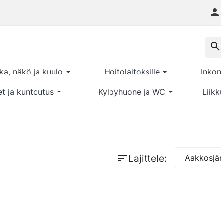

search
kka, näkö ja kuulo
Hoitolaitoksille
Inkon
et ja kuntoutus
Kylpyhuone ja WC
Liikk
sort
Lajittele:
Aakkosjär