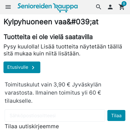
0
menu
search

shopping_cart
Kylpyhuoneen vaa&#039;at
Tuotteita ei ole vielä saatavilla
Pysy kuulolla! Lisää tuotteita näytetään täällä
sitä mukaa kuin niitä lisätään.

Etusivulle
Toimituskulut vain 3,90 € Jyväskylän
varastosta. Ilmainen toimitus yli 60 €
tilaukselle.
Tilaa uutiskirjeemme