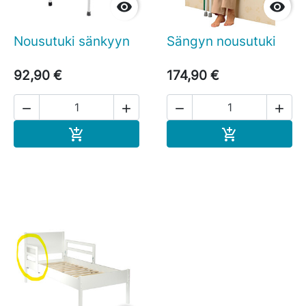


Nousutuki sänkyyn
Sängyn nousutuki
92,90 €
174,90 €




Ostoskoriin
Ostoskoriin

