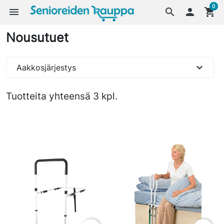
0
menu
search

shopping_cart
Nousutuet
expand_more
Aakkosjärjestys
Tuotteita yhteensä 3 kpl.