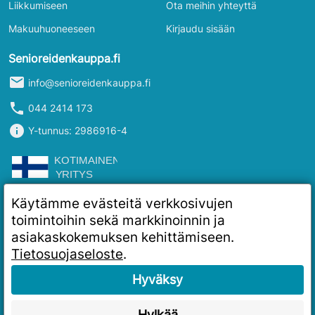
Liikkumiseen
Ota meihin yhteyttä
Makuuhuoneeseen
Kirjaudu sisään
Senioreidenkauppa.fi
mail
info@senioreidenkauppa.fi
phone
044 2414 173
info
Y-tunnus: 2986916-4
Käytämme evästeitä verkkosivujen
toimintoihin sekä markkinoinnin ja
asiakaskokemuksen kehittämiseen.
Tietosuojaseloste
.
Hyväksy
Hylkää