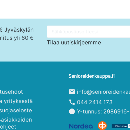
 € Jyväskylän
mitus yli 60 €
Tilaa uutiskirjeemme
Senioreidenkauppa.fi
itusehdot
mail
info@senioreidenka
a yrityksestä
phone
044 2414 173
suojaseloste
info
Y-tunnus: 2986916-
sasiakkaiden
sohjeet