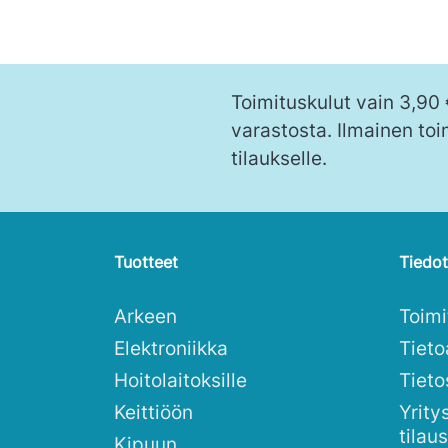
Toimituskulut vain 3,90
varastosta. Ilmainen toi
tilaukselle.
Tuotteet
Tiedot
Arkeen
Toim
Elektroniikka
Tieto
Hoitolaitoksille
Tieto
Keittiöön
Yrity
tilau
Kipuun