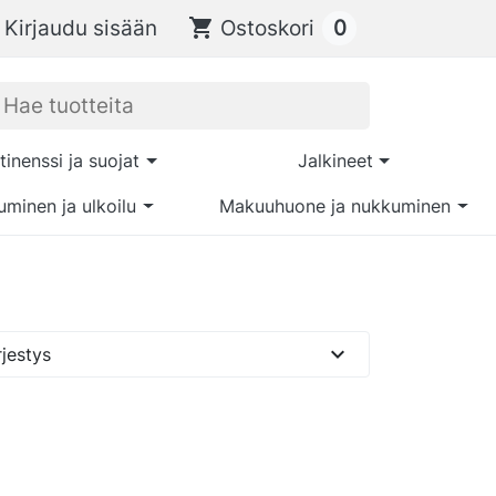
0
Kirjaudu sisään
shopping_cart
Ostoskori
tinenssi ja suojat
Jalkineet
uminen ja ulkoilu
Makuuhuone ja nukkuminen
expand_more
jestys