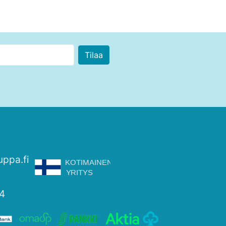
uppa.fi
4