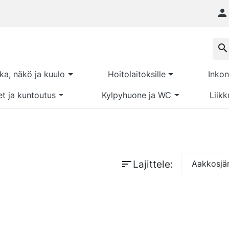

search
kka, näkö ja kuulo
Hoitolaitoksille
Inkon
et ja kuntoutus
Kylpyhuone ja WC
Liikk
sort
Lajittele:
Aakkosjär