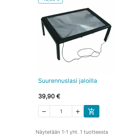
Suurennuslasi jaloilla

Pikakatselu
39,90 €



Ostoskoriin
Näytetään 1-1 yht. 1 tuotteesta