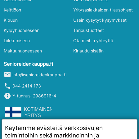
Keittiöön
Yritysasiakkaiden tilausohjeet
Kipuun
Usein kysytyt kysymykset
Kylpyhuoneeseen
Tarjoustuotteet
Liikkumiseen
Ota meihin yhteyttä
Makuuhuoneeseen
Kirjaudu sisään
Senioreidenkauppa.fi
mail
info@senioreidenkauppa.fi
phone
044 2414 173
info
Y-tunnus: 2986916-4
Käytämme evästeitä verkkosivujen
toimintoihin sekä markkinoinnin ja