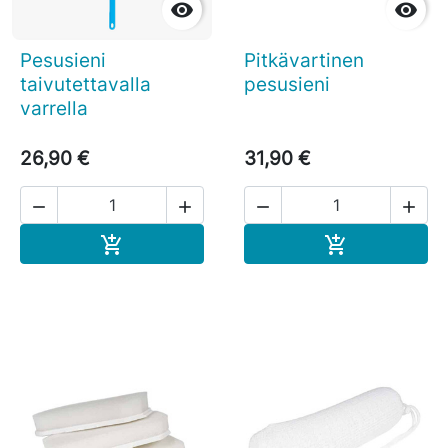


Pesusieni
Pitkävartinen
taivutettavalla
pesusieni
varrella
26,90 €
31,90 €




Ostoskoriin
Ostoskoriin

