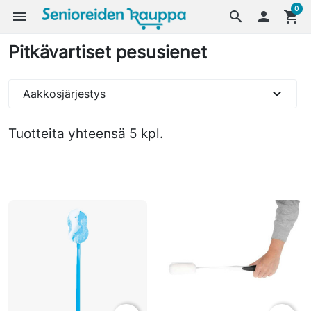
0
menu
search

shopping_cart
Pitkävartiset pesusienet
expand_more
Aakkosjärjestys
Tuotteita yhteensä 5 kpl.