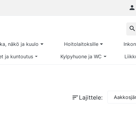

search
kka, näkö ja kuulo
Hoitolaitoksille
Inkon
et ja kuntoutus
Kylpyhuone ja WC
Liikk
sort
Lajittele:
Aakkosjär