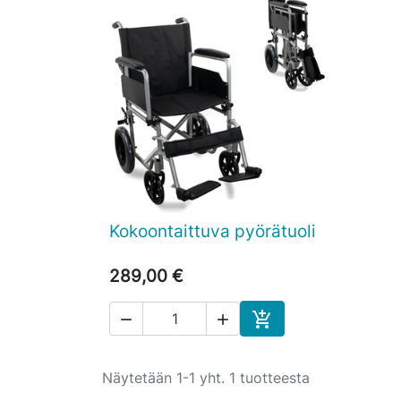
Kokoontaittuva pyörätuoli

Pikakatselu
289,00 €



Ostoskoriin
Näytetään 1-1 yht. 1 tuotteesta