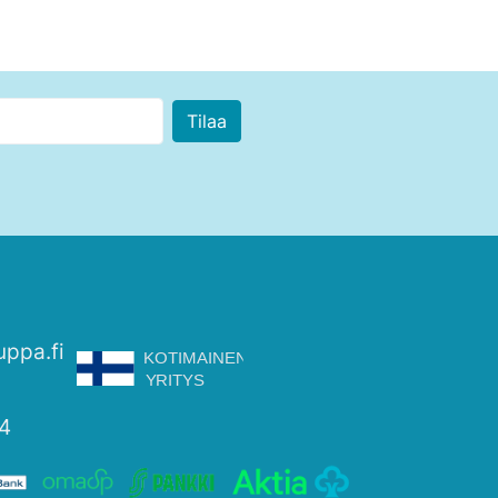
uppa.fi
4