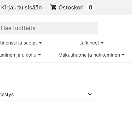
0
Kirjaudu sisään
shopping_cart
Ostoskori
tinenssi ja suojat
Jalkineet
uminen ja ulkoilu
Makuuhuone ja nukkuminen
expand_more
jestys