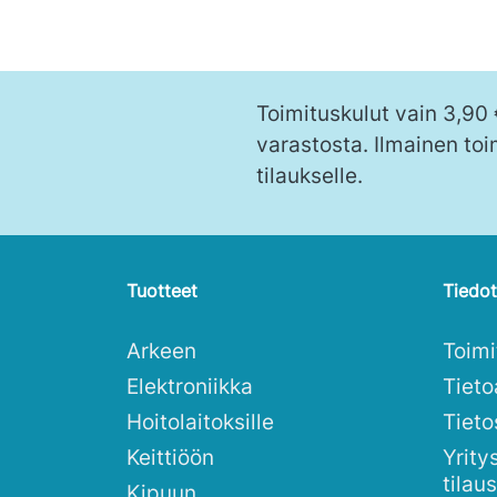
Toimituskulut vain 3,90
varastosta. Ilmainen toi
tilaukselle.
Tuotteet
Tiedot
Arkeen
Toim
Elektroniikka
Tieto
Hoitolaitoksille
Tieto
Keittiöön
Yrity
tilau
Kipuun