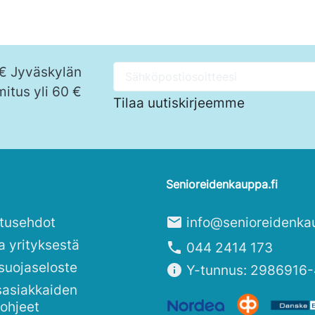
 € Jyväskylän
mitus yli 60 €
Tilaa uutiskirjeemme
Senioreidenkauppa.fi
itusehdot
mail
info@senioreidenka
a yrityksestä
phone
044 2414 173
suojaseloste
info
Y-tunnus: 2986916-
sasiakkaiden
sohjeet