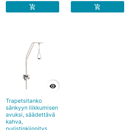
Ostoskoriin
Ostoskoriin



Trapetsitanko
sänkyyn liikkumisen
avuksi, säädettävä
kahva,
puristinkiinnitys,