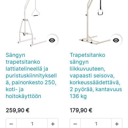


Sängyn
Trapetsitanko
trapetsitanko
sängyn
lattiatelineellä ja
liikkuvuuteen,
puristuskiinnityksell
vapaasti seisova,
ä, painonkesto 250,
korkeussäädettävä,
koti- ja
2 pyörää, kantavuus
hoitokäyttöön
136 kg
259,90 €
179,90 €



