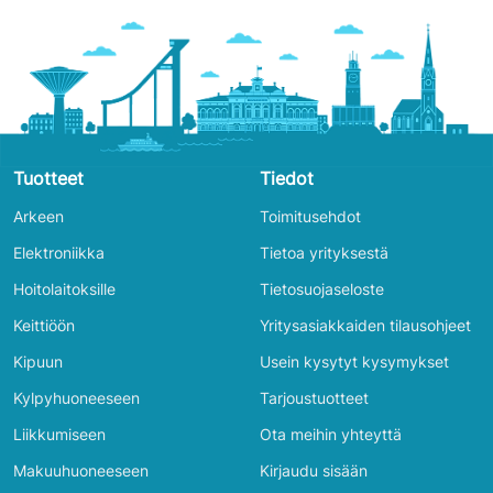
Tuotteet
Tiedot
Arkeen
Toimitusehdot
Elektroniikka
Tietoa yrityksestä
Hoitolaitoksille
Tietosuojaseloste
Keittiöön
Yritysasiakkaiden tilausohjeet
Kipuun
Usein kysytyt kysymykset
Kylpyhuoneeseen
Tarjoustuotteet
Liikkumiseen
Ota meihin yhteyttä
Makuuhuoneeseen
Kirjaudu sisään