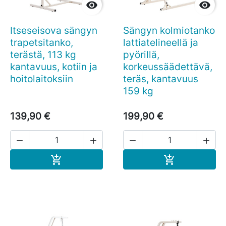


Itseseisova sängyn
Sängyn kolmiotanko
trapetsitanko,
lattiatelineellä ja
terästä, 113 kg
pyörillä,
kantavuus, kotiin ja
korkeussäädettävä,
hoitolaitoksiin
teräs, kantavuus
159 kg
139,90 €
199,90 €




Ostoskoriin
Ostoskoriin

