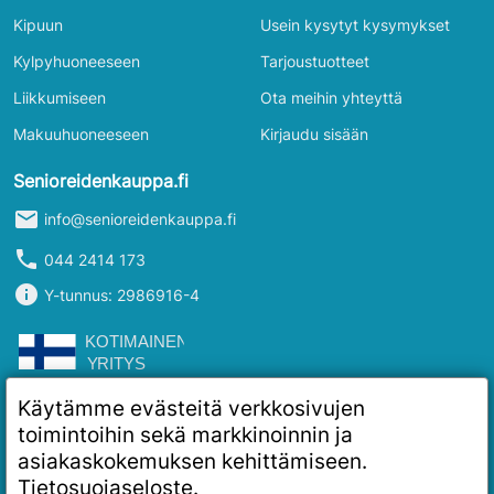
Kipuun
Usein kysytyt kysymykset
Kylpyhuoneeseen
Tarjoustuotteet
Liikkumiseen
Ota meihin yhteyttä
Makuuhuoneeseen
Kirjaudu sisään
Senioreidenkauppa.fi
mail
info@senioreidenkauppa.fi
phone
044 2414 173
info
Y-tunnus: 2986916-4
Käytämme evästeitä verkkosivujen
toimintoihin sekä markkinoinnin ja
asiakaskokemuksen kehittämiseen.
Tietosuojaseloste
.