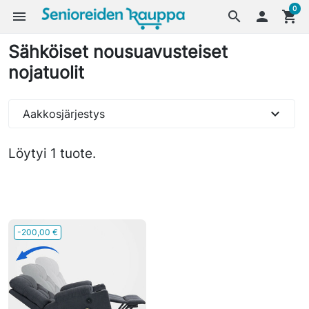
0
menu
search

shopping_cart
Sähköiset nousuavusteiset
nojatuolit
expand_more
Aakkosjärjestys
Löytyi 1 tuote.
-200,00 €