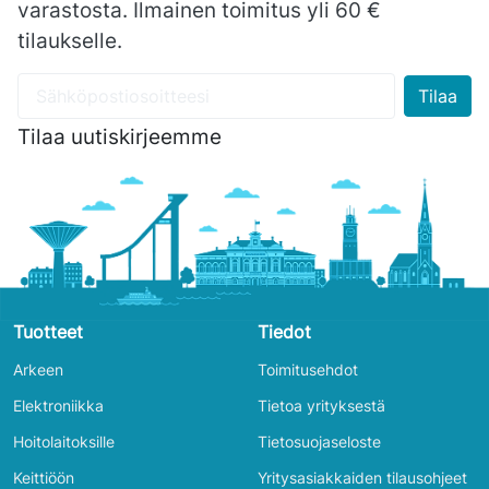
varastosta. Ilmainen toimitus yli 60 €
tilaukselle.
Tilaa uutiskirjeemme
Tuotteet
Tiedot
Arkeen
Toimitusehdot
Elektroniikka
Tietoa yrityksestä
Hoitolaitoksille
Tietosuojaseloste
Keittiöön
Yritysasiakkaiden tilausohjeet