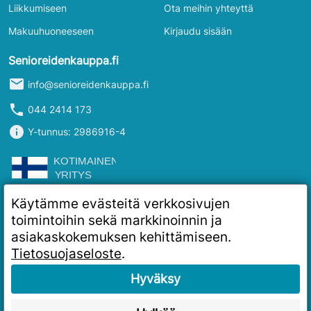
Liikkumiseen
Ota meihin yhteyttä
Makuuhuoneeseen
Kirjaudu sisään
Senioreidenkauppa.fi
mail
info@senioreidenkauppa.fi
phone
044 2414 173
info
Y-tunnus: 2986916-4
Käytämme evästeitä verkkosivujen
toimintoihin sekä markkinoinnin ja
asiakaskokemuksen kehittämiseen.
Tietosuojaseloste
.
Hyväksy