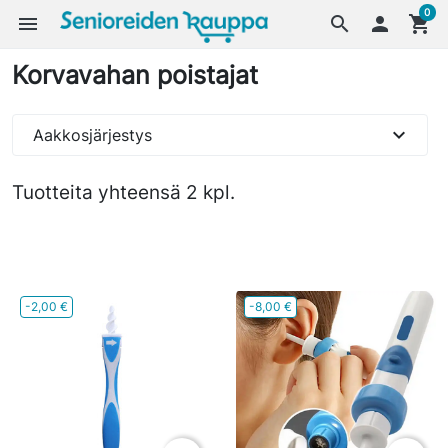
0
menu
search

shopping_cart
Korvavahan poistajat
expand_more
Aakkosjärjestys
Tuotteita yhteensä 2 kpl.
-2,00 €
-8,00 €