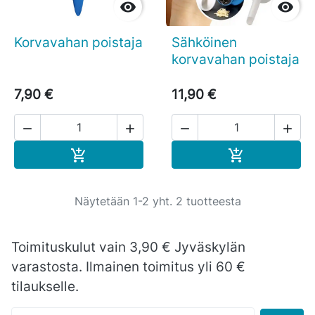


Korvavahan poistaja
Sähköinen
korvavahan poistaja
7,90 €
11,90 €




Ostoskoriin
Ostoskoriin


Näytetään 1-2 yht. 2 tuotteesta
Toimituskulut vain 3,90 € Jyväskylän
varastosta. Ilmainen toimitus yli 60 €
tilaukselle.