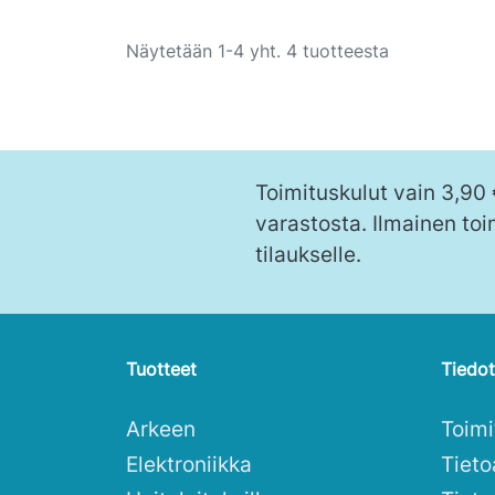
Ostoskoriin
Näytetään 1-4 yht. 4 tuotteesta
Toimituskulut vain 3,90
varastosta. Ilmainen toi
tilaukselle.
Tuotteet
Tiedot
Arkeen
Toim
Elektroniikka
Tieto