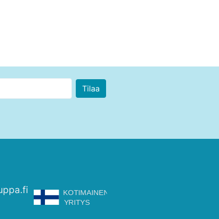
skoriin
Ostoskoriin
uppa.fi