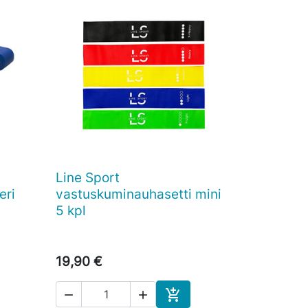
Line Sport

Pikakatselu
eri
vastuskuminauhasetti mini
5 kpl
19,90 €


