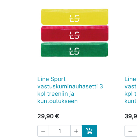
Line Sport
Line

Pikakatselu
vastuskuminauhasetti 3
vast
kpl treeniin ja
kpl t
kuntoutukseen
kunt
29,90 €
39,9



