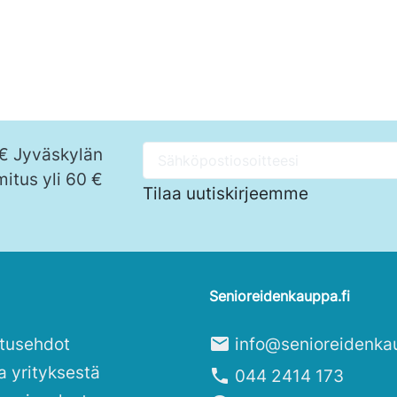
Ostoskoriin
Osto
 € Jyväskylän
mitus yli 60 €
Tilaa uutiskirjeemme
Senioreidenkauppa.fi
itusehdot
mail
info@senioreidenka
a yrityksestä
phone
044 2414 173