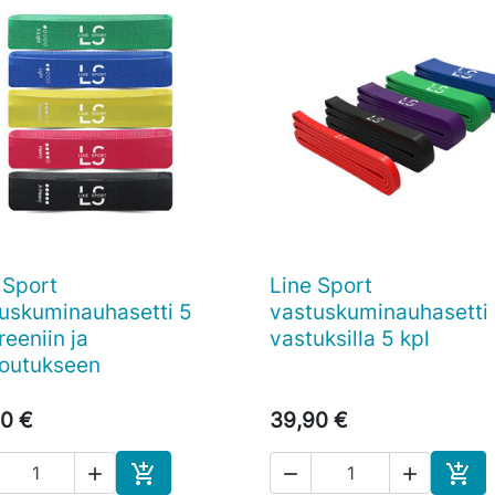
 Sport
Line Sport

Pikakatselu

Pikakatselu
uskuminauhasetti 5
vastuskuminauhasetti 
reeniin ja
vastuksilla 5 kpl
outukseen
0 €
39,90 €




