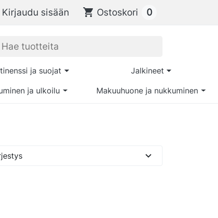
0
Kirjaudu sisään
shopping_cart
Ostoskori
tinenssi ja suojat
Jalkineet
uminen ja ulkoilu
Makuuhuone ja nukkuminen
expand_more
jestys