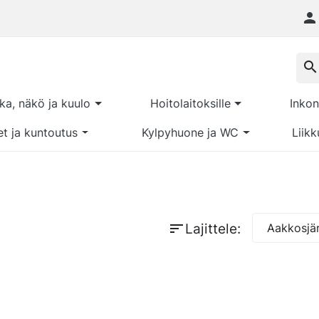

search
kka, näkö ja kuulo
Hoitolaitoksille
Inkon
et ja kuntoutus
Kylpyhuone ja WC
Liikk
sort
Lajittele:
Aakkosjär