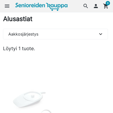
0
menu
search

shopping_cart
Alusastiat
expand_more
Aakkosjärjestys
Löytyi 1 tuote.