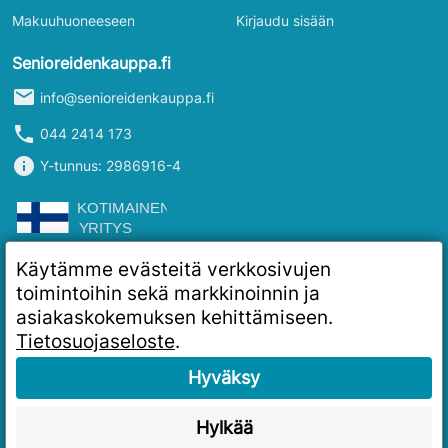
Makuuhuoneeseen
Kirjaudu sisään
Senioreidenkauppa.fi
mail
info@senioreidenkauppa.fi
phone
044 2414 173
info
Y-tunnus: 2986916-4
Käytämme evästeitä verkkosivujen
toimintoihin sekä markkinoinnin ja
asiakaskokemuksen kehittämiseen.
Tietosuojaseloste
.
Hyväksy
Hylkää