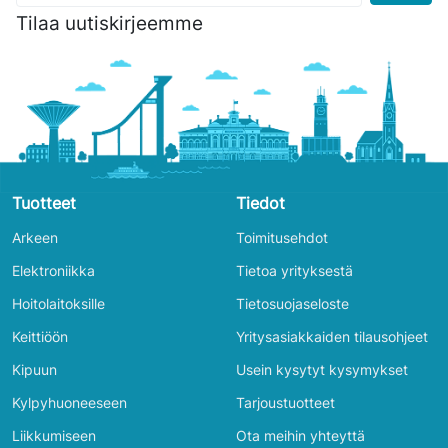
Tilaa uutiskirjeemme
Tuotteet
Tiedot
Arkeen
Toimitusehdot
Elektroniikka
Tietoa yrityksestä
Hoitolaitoksille
Tietosuojaseloste
Keittiöön
Yritysasiakkaiden tilausohjeet
Kipuun
Usein kysytyt kysymykset
Kylpyhuoneeseen
Tarjoustuotteet
Liikkumiseen
Ota meihin yhteyttä