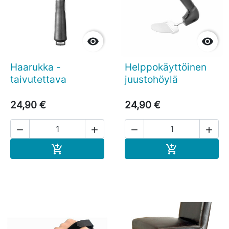


Haarukka -
Helppokäyttöinen
taivutettava
juustohöylä
24,90 €
24,90 €




Ostoskoriin
Ostoskoriin

