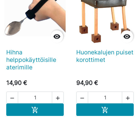


Hihna
Huonekalujen puiset
helppokäyttöisille
korottimet
aterimille
14,90 €
94,90 €




Ostoskoriin
Ostoskoriin

