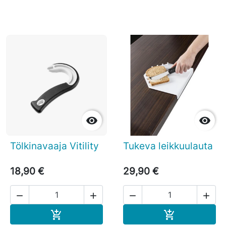


Tölkinavaaja Vitility
Tukeva leikkuulauta
18,90 €
29,90 €




Ostoskoriin
Ostoskoriin

