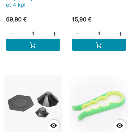
et 4 kpl
69,90 €
15,90 €




Ostoskoriin
Ostoskoriin



