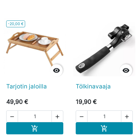
-20,00 €


Tarjotin jaloilla
Tölkinavaaja
49,90 €
19,90 €




Ostoskoriin
Ostoskoriin

