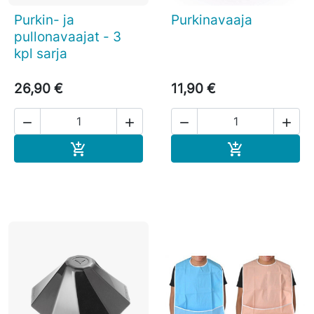
Purkin- ja
Purkinavaaja
pullonavaajat - 3
kpl sarja
26,90 €
11,90 €




Ostoskoriin
Ostoskoriin

