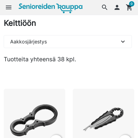
0
menu
search

shopping_cart
Keittiöön
expand_more
Aakkosjärjestys
Tuotteita yhteensä 38 kpl.