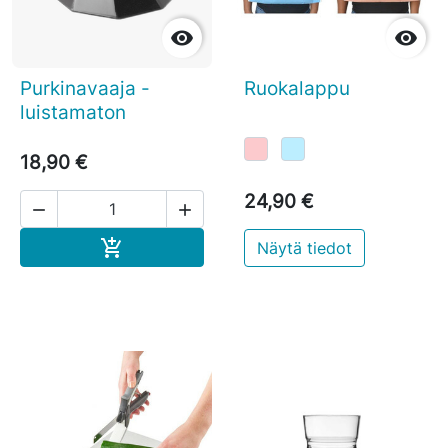


Purkinavaaja -
Ruokalappu
luistamaton
18,90 €
24,90 €


Ostoskoriin

Näytä tiedot