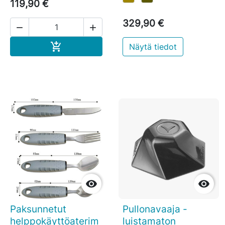
119,90 €
329,90 €


Ostoskoriin

Näytä tiedot


Paksunnetut
Pullonavaaja -
helppokäyttöaterim
luistamaton