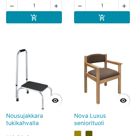




Ostoskoriin
Ostoskoriin




Nousujakkara
Nova Luxus
tukikahvalla
seniorituoli