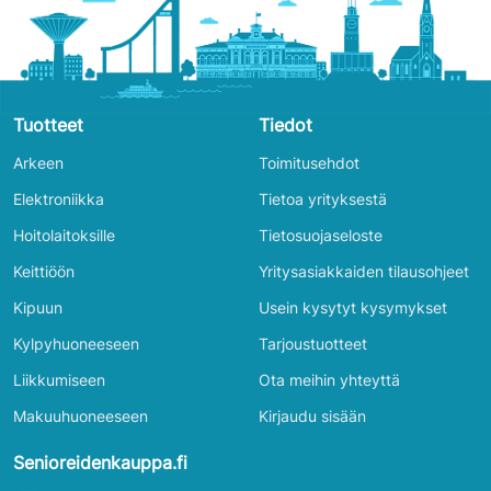
Tuotteet
Tiedot
Arkeen
Toimitusehdot
Elektroniikka
Tietoa yrityksestä
Hoitolaitoksille
Tietosuojaseloste
Keittiöön
Yritysasiakkaiden tilausohjeet
Kipuun
Usein kysytyt kysymykset
Kylpyhuoneeseen
Tarjoustuotteet
Liikkumiseen
Ota meihin yhteyttä
Makuuhuoneeseen
Kirjaudu sisään
Senioreidenkauppa.fi