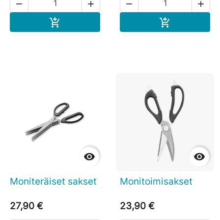




Ostoskoriin
Ostoskoriin




Moniteräiset sakset
Monitoimisakset
27,90 €
23,90 €