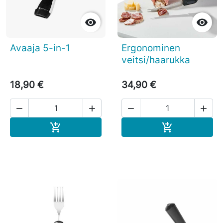


Avaaja 5-in-1
Ergonominen
veitsi/haarukka
18,90 €
34,90 €




Ostoskoriin
Ostoskoriin

