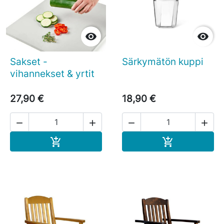


Sakset -
Särkymätön kuppi
vihannekset & yrtit
27,90 €
18,90 €




Ostoskoriin
Ostoskoriin

