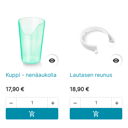


Kuppi - nenäaukolla
Lautasen reunus
17,90 €
18,90 €




Ostoskoriin
Ostoskoriin

