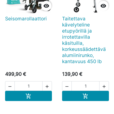


Seisomarollaattori
Taitettava
kävelyteline
etupyörillä ja
irrotettavilla
käsituilla,
korkeussäädettävä
alumiinirunko,
kantavuus 450 lb
499,90 €
139,90 €




Ostoskoriin
Ostoskoriin

