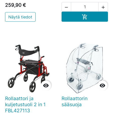
259,90 €


Ostoskoriin

Näytä tiedot


Rollaattori ja
Rollaattorin
kuljetustuoli 2 in 1
sääsuoja
FBL427113