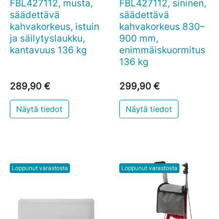
FBL427112, musta,
FBL427112, sininen,
säädettävä
säädettävä
kahvakorkeus, istuin
kahvakorkeus 830–
ja säilytyslaukku,
900 mm,
kantavuus 136 kg
enimmäiskuormitus
136 kg
289,90 €
299,90 €
Näytä tiedot
Näytä tiedot
Loppunut varastosta
Loppunut varastosta