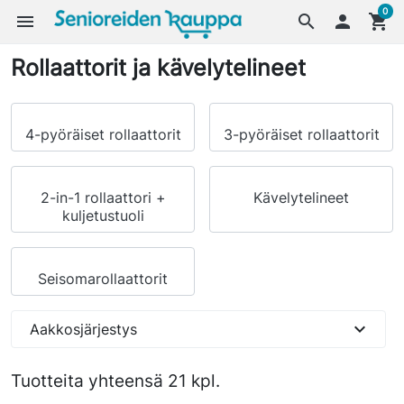
0
menu
search

shopping_cart
Rollaattorit ja kävelytelineet
4-pyöräiset rollaattorit
3-pyöräiset rollaattorit
2-in-1 rollaattori +
Kävelytelineet
kuljetustuoli
Seisomarollaattorit
expand_more
Aakkosjärjestys
Tuotteita yhteensä 21 kpl.