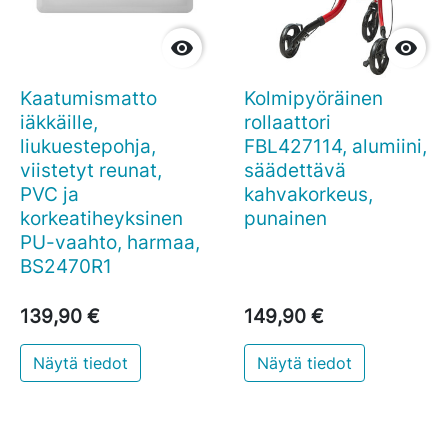


Kaatumismatto
Kolmipyöräinen
iäkkäille,
rollaattori
liukuestepohja,
FBL427114, alumiini,
viistetyt reunat,
säädettävä
PVC ja
kahvakorkeus,
korkeatiheyksinen
punainen
PU-vaahto, harmaa,
BS2470R1
139,90 €
149,90 €
Näytä tiedot
Näytä tiedot