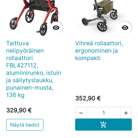


Taittuva
Vihreä rollaattori,
nelipyöräinen
ergonominen ja
rollaattori
kompakti
FBL427112,
alumiinirunko, istuin
ja säilytyslaukku,
punainen-musta,
136 kg
352,90 €
329,90 €


Ostoskoriin

Näytä tiedot