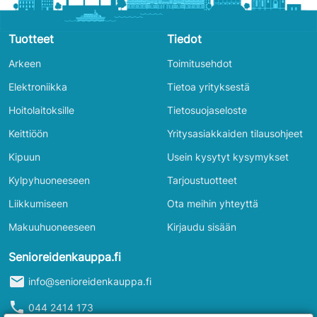
Tuotteet
Tiedot
Arkeen
Toimitusehdot
Elektroniikka
Tietoa yrityksestä
Hoitolaitoksille
Tietosuojaseloste
Keittiöön
Yritysasiakkaiden tilausohjeet
Kipuun
Usein kysytyt kysymykset
Kylpyhuoneeseen
Tarjoustuotteet
Liikkumiseen
Ota meihin yhteyttä
Makuuhuoneeseen
Kirjaudu sisään
Senioreidenkauppa.fi
mail
info@senioreidenkauppa.fi
phone
044 2414 173