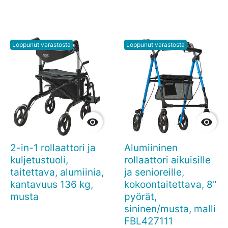
Loppunut varastosta
Loppunut varastosta


2-in-1 rollaattori ja
Alumiininen
kuljetustuoli,
rollaattori aikuisille
taitettava, alumiinia,
ja senioreille,
kantavuus 136 kg,
kokoontaitettava, 8"
musta
pyörät,
sininen/musta, malli
FBL427111