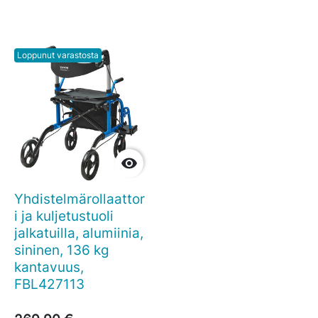
Loppunut varastosta

Yhdistelmärollaattor
i ja kuljetustuoli
jalkatuilla, alumiinia,
sininen, 136 kg
kantavuus,
FBL427113