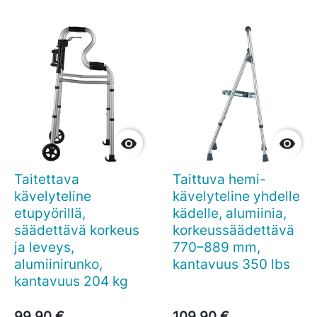


Taitettava
Taittuva hemi-
kävelyteline
kävelyteline yhdelle
etupyörillä,
kädelle, alumiinia,
säädettävä korkeus
korkeussäädettävä
ja leveys,
770–889 mm,
alumiinirunko,
kantavuus 350 lbs
kantavuus 204 kg
99,90 €
109,90 €