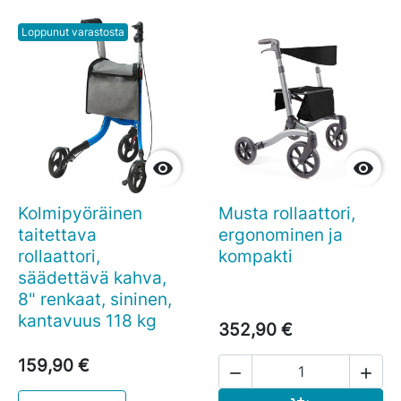
Loppunut varastosta


Kolmipyöräinen
Musta rollaattori,
taitettava
ergonominen ja
rollaattori,
kompakti
säädettävä kahva,
8" renkaat, sininen,
kantavuus 118 kg
352,90 €
159,90 €

