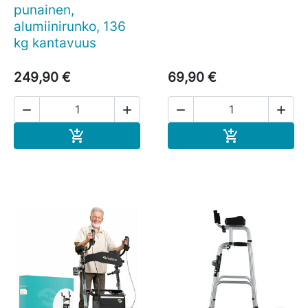
punainen,
alumiinirunko, 136
kg kantavuus
249,90 €
69,90 €




Ostoskoriin
Ostoskoriin

