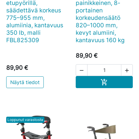
etupyörillä,
painikkeinen, 8-
säädettävä korkeus
portainen
775–955 mm,
korkeudensäätö
alumiinia, kantavuus
820–1000 mm,
350 lb, malli
kevyt alumiini,
FBL825309
kantavuus 160 kg
89,90 €
89,90 €


Ostoskoriin

Näytä tiedot
Loppunut varastosta