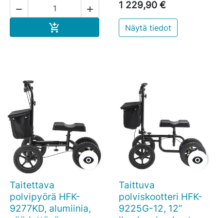
1 229,90 €


Ostoskoriin

Näytä tiedot


Taitettava
Taittuva
polvipyörä HFK-
polviskootteri HFK-
9277KD, alumiinia,
9225G-12, 12”