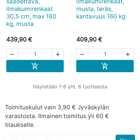
säädettävä,
ilmakumirenkaat,
ilmakumirenkaat
musta, teräs,
30,5 cm, max 160
kantavuus 160 kg
kg, musta
439,90 €
409,90 €




Ostoskoriin
Ostoskoriin


Näytetään 1-6 yht. 6 tuotteesta
Toimituskulut vain 3,90 € Jyväskylän
varastosta. Ilmainen toimitus yli 60 €
tilaukselle.