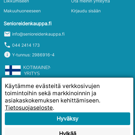
Liikkumiseen
Ota meihin yhteyttä
Makuuhuoneeseen
Kirjaudu sisään
Senioreidenkauppa.fi
mail
info@senioreidenkauppa.fi
phone
044 2414 173
info
Y-tunnus: 2986916-4
Käytämme evästeitä verkkosivujen
toimintoihin sekä markkinoinnin ja
asiakaskokemuksen kehittämiseen.
Tietosuojaseloste
.
Hyväksy
Hylkää