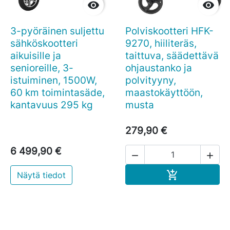


3-pyöräinen suljettu
Polviskootteri HFK-
sähköskootteri
9270, hiiliteräs,
aikuisille ja
taittuva, säädettävä
senioreille, 3-
ohjaustanko ja
istuiminen, 1500W,
polvityyny,
60 km toimintasäde,
maastokäyttöön,
kantavuus 295 kg
musta
279,90 €
6 499,90 €


Ostoskoriin

Näytä tiedot