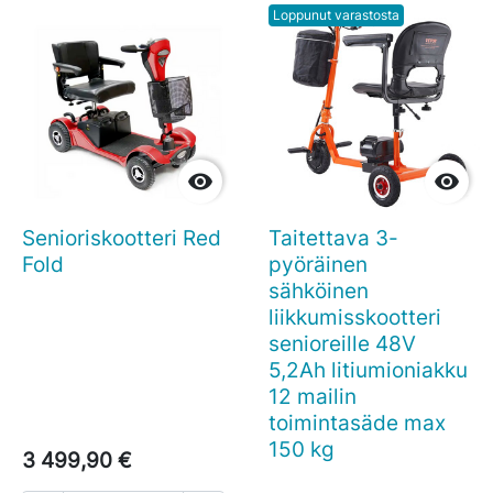
Loppunut varastosta


Senioriskootteri Red
Taitettava 3-
Fold
pyöräinen
sähköinen
liikkumisskootteri
senioreille 48V
5,2Ah litiumioniakku
12 mailin
toimintasäde max
150 kg
3 499,90 €