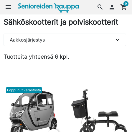
0
menu
search

shopping_cart
Sähköskootterit ja polviskootterit
expand_more
Aakkosjärjestys
Tuotteita yhteensä 6 kpl.
Loppunut varastosta