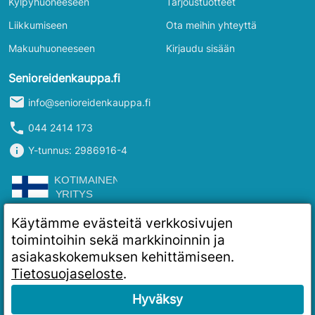
Kylpyhuoneeseen
Tarjoustuotteet
Liikkumiseen
Ota meihin yhteyttä
Makuuhuoneeseen
Kirjaudu sisään
Senioreidenkauppa.fi
mail
info@senioreidenkauppa.fi
phone
044 2414 173
info
Y-tunnus: 2986916-4
Käytämme evästeitä verkkosivujen
toimintoihin sekä markkinoinnin ja
asiakaskokemuksen kehittämiseen.
Tietosuojaseloste
.
Hyväksy