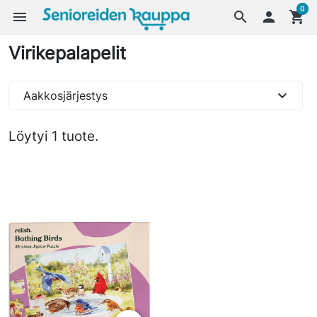
0
menu
search

shopping_cart
Virikepalapelit
expand_more
Aakkosjärjestys
Löytyi 1 tuote.