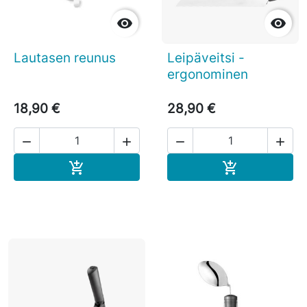


Lautasen reunus
Leipäveitsi -
ergonominen
18,90 €
28,90 €




Ostoskoriin
Ostoskoriin

