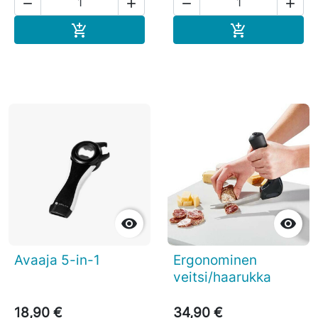




Ostoskoriin
Ostoskoriin




Avaaja 5-in-1
Ergonominen
veitsi/haarukka
18,90 €
34,90 €