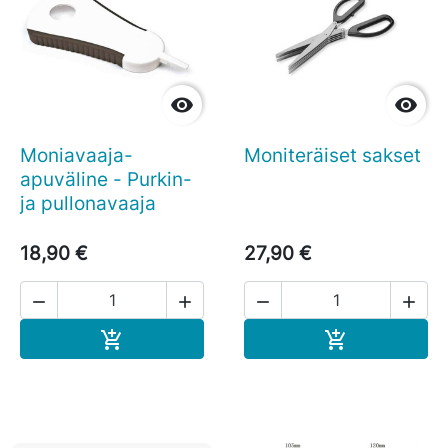


Moniavaaja-
Moniteräiset sakset
apuväline - Purkin-
ja pullonavaaja
18,90 €
27,90 €




Ostoskoriin
Ostoskoriin

