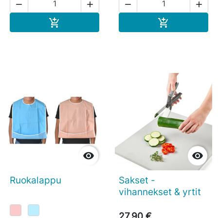




Ostoskoriin
Ostoskoriin




Ruokalappu
Sakset -
vihannekset & yrtit
27,90 €