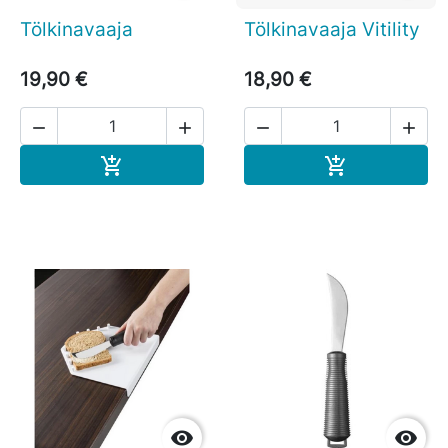
Tölkinavaaja
Tölkinavaaja Vitility
19,90 €
18,90 €




Ostoskoriin
Ostoskoriin



