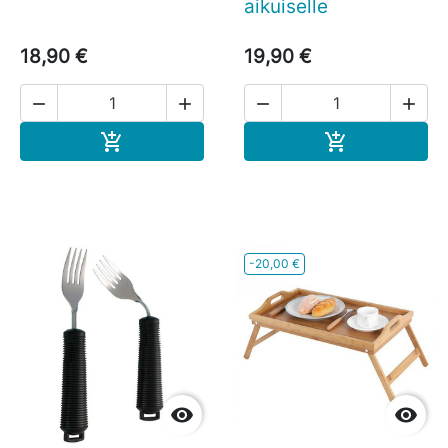
aikuiselle
18,90 €
19,90 €




Ostoskoriin
Ostoskoriin


-20,00 €

