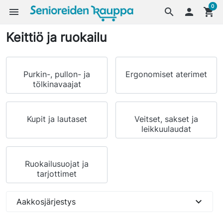
0
menu
search

shopping_cart
Keittiö ja ruokailu
Purkin-, pullon- ja
Ergonomiset aterimet
tölkinavaajat
Kupit ja lautaset
Veitset, sakset ja
leikkuulaudat
Ruokailusuojat ja
tarjottimet
expand_more
Aakkosjärjestys