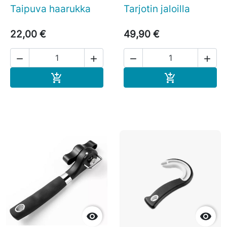
Taipuva haarukka
Tarjotin jaloilla
22,00 €
49,90 €




Ostoskoriin
Ostoskoriin



