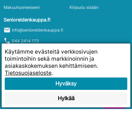
Makuuhuoneeseen
Kirjaudu sisään
Senioreidenkauppa.fi
mail
info@senioreidenkauppa.fi
phone
044 2414 173
info
Y-tunnus: 2986916-4
Käytämme evästeitä verkkosivujen
toimintoihin sekä markkinoinnin ja
asiakaskokemuksen kehittämiseen.
Tietosuojaseloste
.
Hyväksy
Hylkää