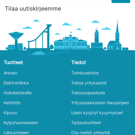
Tilaa uutiskirjeemme
Tuotteet
Tiedot
Arkeen
Toimitusehdot
Elektroniikka
Tietoa yrityksestä
Hoitolaitoksille
Tietosuojaseloste
Keittiöön
Yritysasiakkaiden tilausohjeet
Kipuun
Usein kysytyt kysymykset
Kylpyhuoneeseen
Tarjoustuotteet
Liikkumiseen
Ota meihin yhteyttä