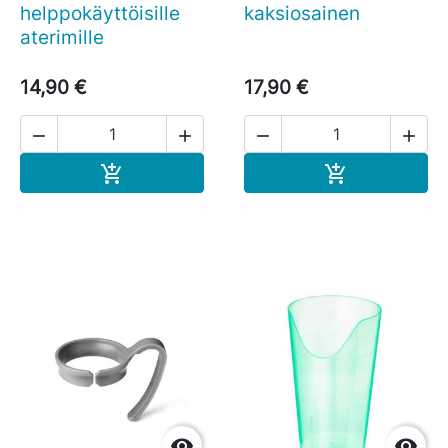
helppokäyttöisille
kaksiosainen
aterimille
14,90 €
17,90 €




Ostoskoriin
Ostoskoriin



