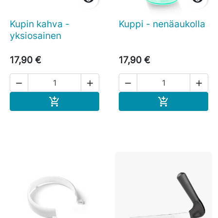
Kupin kahva -
Kuppi - nenäaukolla
yksiosainen
17,90 €
17,90 €




Ostoskoriin
Ostoskoriin

