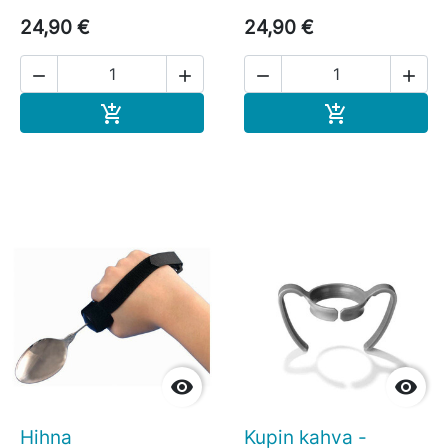
24,90 €
24,90 €




Ostoskoriin
Ostoskoriin




Hihna
Kupin kahva -