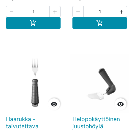




Ostoskoriin
Ostoskoriin




Haarukka -
Helppokäyttöinen
taivutettava
juustohöylä