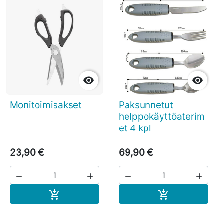


Monitoimisakset
Paksunnetut
helppokäyttöaterim
et 4 kpl
23,90 €
69,90 €




Ostoskoriin
Ostoskoriin

