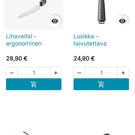


Lihaveitsi -
Lusikka -
ergonominen
taivutettava
28,90 €
24,90 €




Ostoskoriin
Ostoskoriin

