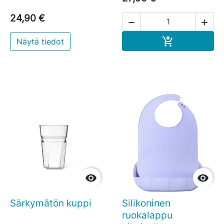
24,90 €


Ostoskoriin

Näytä tiedot


Särkymätön kuppi
Silikoninen
ruokalappu