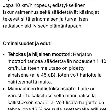
Jopa 10 km/h nopeus, edistyksellinen
iskunvaimennus sekä säädettävät käsinojat
tekevät siitä erinomaisen ja turvallisen
ratkaisun aktiiviseen elämäntapaan.
Ominaisuudet ja edut:
Tehokas ja hiljainen moottori:
Harjaton
moottori tarjoaa säädettävän nopeuden 1–10
km/h. Laitteen melutaso on pidetty
alhaisena (alle 45 dB), joten voit harjoitella
häiritsemättä muita.
Manuaalinen kallistuksensäätö:
Laite on
varustettu kaksitasoisella manuaalisella
kallistuksen säädöllä. Voit lisätä harjoittelun
tehoa jopa 16 % nousulla asettamalla erilliset