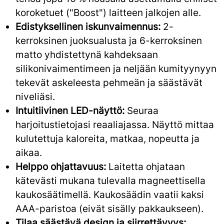
koroketuet ("Boost") laitteen jalkojen alle.
Edistyksellinen iskunvaimennus:
2-
kerroksinen juoksualusta ja 6-kerroksinen
matto yhdistettynä kahdeksaan
silikonivaimentimeen ja neljään kumityynyyn
tekevät askeleesta pehmeän ja säästävät
niveliäsi.
Intuitiivinen LED-näyttö:
Seuraa
harjoitustietojasi reaaliajassa. Näyttö mittaa
kulutettuja kaloreita, matkaa, nopeutta ja
aikaa.
Helppo ohjattavuus:
Laitetta ohjataan
kätevästi mukana tulevalla magneettisella
kaukosäätimellä. Kaukosäädin vaatii kaksi
AAA-paristoa (eivät sisälly pakkaukseen).
Tilaa säästävä design ja siirrettävyys: