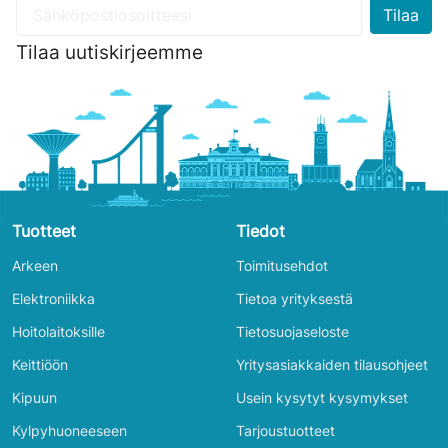
Tilaa uutiskirjeemme
Tuotteet
Tiedot
Arkeen
Toimitusehdot
Elektroniikka
Tietoa yrityksestä
Hoitolaitoksille
Tietosuojaseloste
Keittiöön
Yritysasiakkaiden tilausohjeet
Kipuun
Usein kysytyt kysymykset
Kylpyhuoneeseen
Tarjoustuotteet