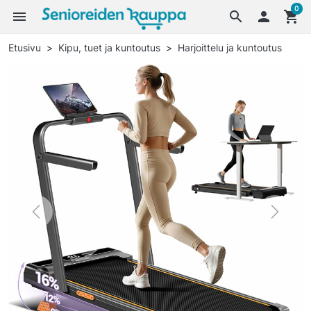
0
menu
search

shopping_cart
Etusivu
Kipu, tuet ja kuntoutus
Harjoittelu ja kuntoutus
Previous
Next