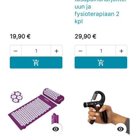
uun ja
fysioterapiaan 2
kpl
19,90 €
29,90 €




Ostoskoriin
Ostoskoriin



