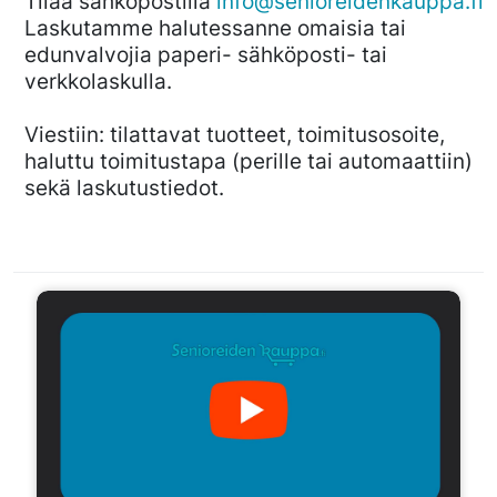
Tilaa sähköpostilla
info@senioreidenkauppa.fi
Laskutamme halutessanne omaisia tai
edunvalvojia paperi- sähköposti- tai
verkkolaskulla.
Viestiin: tilattavat tuotteet, toimitusosoite,
haluttu toimitustapa (perille tai automaattiin)
sekä laskutustiedot.