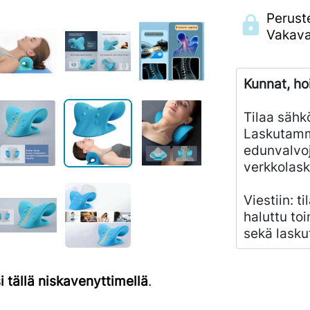
Perust
Vakava
Kunnat, ho
Tilaa sähk
Laskutamm
edunvalvoj
verkkolask
Viestiin: t
haluttu toi
sekä lasku
i tällä niskavenyttimellä
.