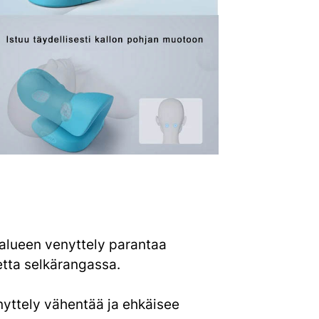
alueen venyttely parantaa
etta selkärangassa.
nyttely vähentää ja ehkäisee