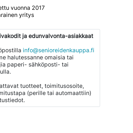
ettu vuonna 2017
rainen yritys
ivakodit ja edunvalvonta-asiakkaat
öpostilla
info@senioreidenkauppa.fi
e halutessanne omaisia tai
ia paperi- sähköposti- tai
ulla.
ilattavat tuotteet, toimitusosoite,
mitustapa (perille tai automaattiin)
tustiedot.