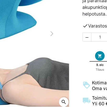
ja parantaa
akupunktiop
helpotusta.

Varasto
Next

8. elo
Tilaus
Kotima
Oma va
Toimit
search
Yli 60 