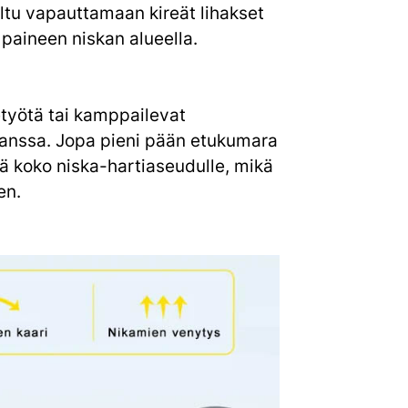
eltu vapauttamaan kireät lihakset
 paineen niskan alueella.
tetyötä tai kamppailevat
kanssa. Jopa pieni pään etukumara
tä koko niska-hartiaseudulle, mikä
en.