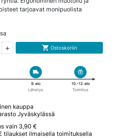
 ryhtiä. Ergonominen muotoilu ja
isteet tarjoavat monipuolista
ssa

Ostoskoriin

9. elo
10.-12. elo
Lähetys
Toimitus
inen kauppa
rasto Jyväskylässä
us vain 3,90 €
€ tilaukset ilmaisella toimituksella