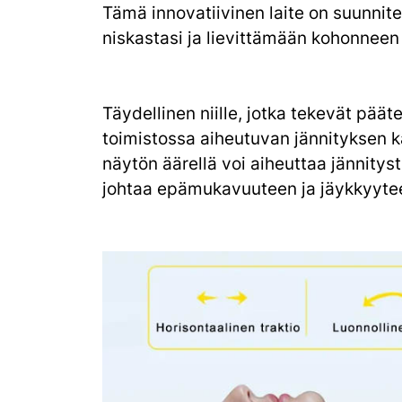
Tämä innovatiivinen laite on suunnit
niskastasi ja lievittämään kohonneen
Täydellinen niille, jotka tekevät pää
toimistossa aiheutuvan jännityksen 
näytön äärellä voi aiheuttaa jännitys
johtaa epämukavuuteen ja jäykkyyte