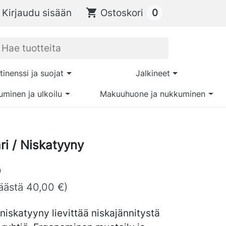
0
Kirjaudu sisään
shopping_cart
Ostoskori
tinenssi ja suojat
Jalkineet
uminen ja ulkoilu
Makuuhuone ja nukkuminen
ri / Niskatyyny
äästä 40,00 €)
niskatyyny lievittää niskajännitystä