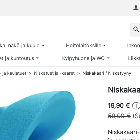

search
kka, näkö ja kuulo
Hoitolaitoksille
Inkon
et ja kuntoutus
Kylpyhuone ja WC
Liikk
- ja kaulatuet
Niskatuet ja -kaaret
Niskakaari / Niskatyyny
Niskakaa
19,90 €
i
59,90 €
(S
Niskakaari-