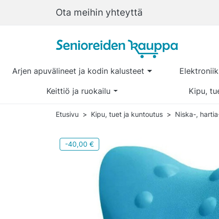
Ota meihin yhteyttä
Arjen apuvälineet ja kodin kalusteet
Elektronii
Keittiö ja ruokailu
Kipu, tu
Etusivu
Kipu, tuet ja kuntoutus
Niska-, hartia
-40,00 €