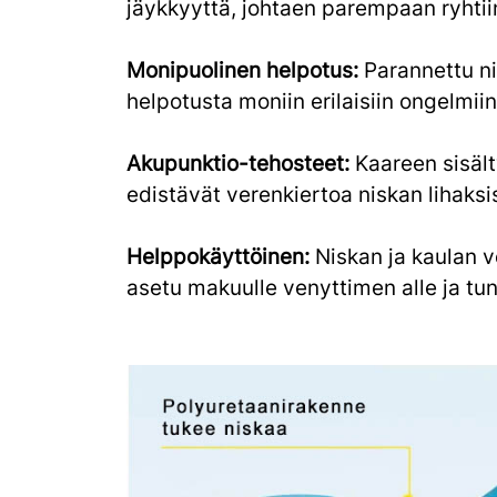
jäykkyyttä, johtaen parempaan ryhtii
Monipuolinen helpotus:
Parannettu ni
helpotusta moniin erilaisiin ongelmiin
Akupunktio-tehosteet:
Kaareen sisält
edistävät verenkiertoa niskan lihaksi
Helppokäyttöinen:
Niskan ja kaulan v
asetu makuulle venyttimen alle ja tu