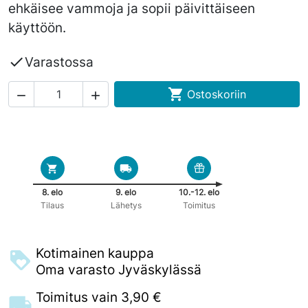
ehkäisee vammoja ja sopii päivittäiseen
käyttöön.

Varastossa

Ostoskoriin


8. elo
9. elo
10.-12. elo
Tilaus
Lähetys
Toimitus
Kotimainen kauppa
Oma varasto Jyväskylässä
Toimitus vain 3,90 €