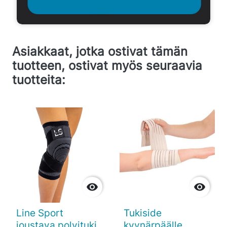
Asiakkaat, jotka ostivat tämän
tuotteen, ostivat myös seuraavia
tuotteita:


Line Sport
Tukiside
joustava polvituki
kyynärpäälle