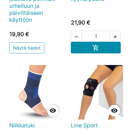
urheiluun ja
päivittäiseen
käyttöön
21,90 €
19,90 €


Ostoskoriin

Näytä tiedot


Nilkkatuki
Line Sport