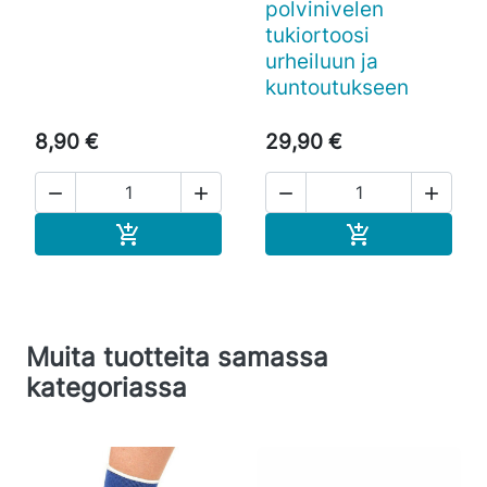
polvinivelen
tukiortoosi
urheiluun ja
kuntoutukseen
8,90 €
29,90 €




Ostoskoriin
Ostoskoriin


Muita tuotteita samassa
kategoriassa