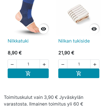


Nilkkatuki
Nilkan tukiside
8,90 €
21,90 €




Ostoskoriin
Ostoskoriin


Toimituskulut vain 3,90 € Jyväskylän
varastosta. Ilmainen toimitus yli 60 €