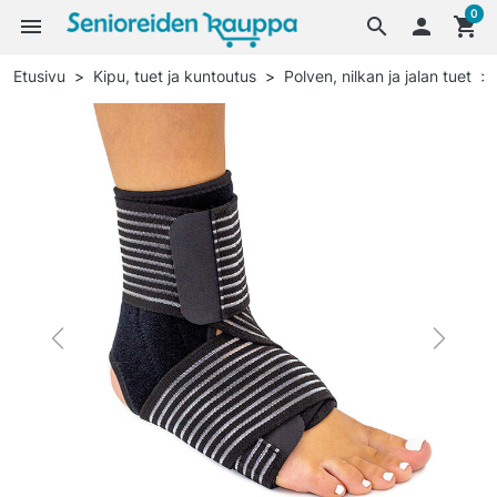
0
menu
search

shopping_cart
Etusivu
Kipu, tuet ja kuntoutus
Polven, nilkan ja jalan tuet
Previous
Next