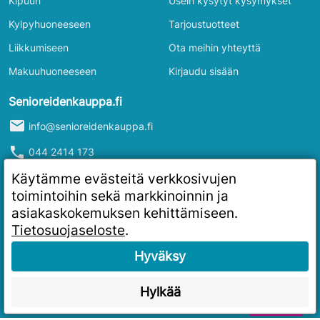
Kipuun
Usein kysytyt kysymykset
Kylpyhuoneeseen
Tarjoustuotteet
Liikkumiseen
Ota meihin yhteyttä
Makuuhuoneeseen
Kirjaudu sisään
Senioreidenkauppa.fi
mail
info@senioreidenkauppa.fi
phone
044 2414 173
info
Y-tunnus: 2986916-4
Käytämme evästeitä verkkosivujen
toimintoihin sekä markkinoinnin ja
asiakaskokemuksen kehittämiseen.
Tietosuojaseloste
.
Hyväksy
Hylkää