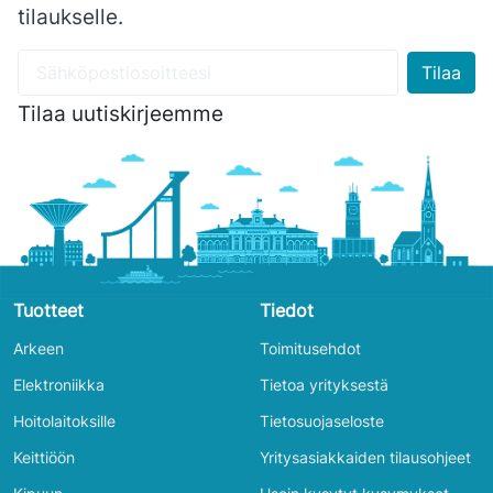
tilaukselle.
Tilaa uutiskirjeemme
Tuotteet
Tiedot
Arkeen
Toimitusehdot
Elektroniikka
Tietoa yrityksestä
Hoitolaitoksille
Tietosuojaseloste
Keittiöön
Yritysasiakkaiden tilausohjeet