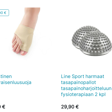
00 €
stinen
Line Sport harmaat

Pikakatselu

Pikakatselu
vaisenluusuoja
tasapainopallot
tasapainoharjoitteluun
fysioterapiaan 2 kpl
0 €
29,90 €