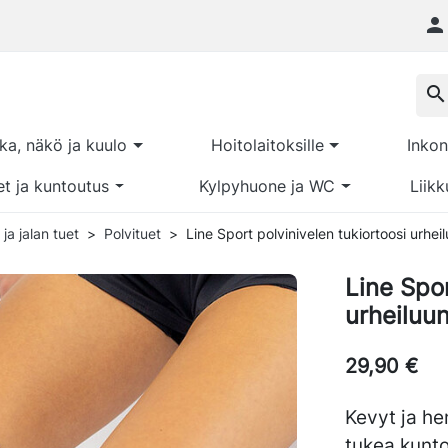

search
kka, näkö ja kuulo
Hoitolaitoksille
Inkon
et ja kuntoutus
Kylpyhuone ja WC
Liikk
 ja jalan tuet
Polvituet
Line Sport polvinivelen tukiortoosi urhe
Line Spor
urheiluu
29,90 €
Kevyt ja he
tukea kunto