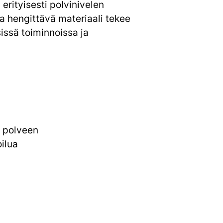
erityisesti polvinivelen
a hengittävä materiaali tekee
sissä toiminnoissa ja
n polveen
ilua