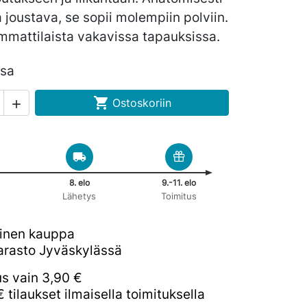
a joustava, se sopii molempiin polviin.
mmattilaista vakavissa tapauksissa.
ssa

Ostoskoriin

8. elo
9.-11. elo
Lähetys
Toimitus
inen kauppa
rasto Jyväskylässä
us vain 3,90 €
€ tilaukset ilmaisella toimituksella