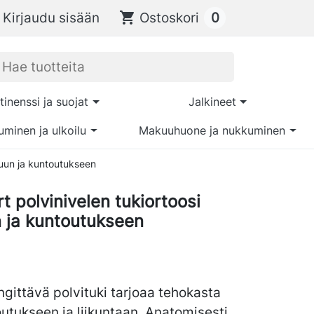
0
Kirjaudu sisään
shopping_cart
Ostoskori
tinenssi ja suojat
Jalkineet
uminen ja ulkoilu
Makuuhuone ja nukkuminen
iluun ja kuntoutukseen
t polvinivelen tukiortoosi
n ja kuntoutukseen
ngittävä polvituki tarjoaa tehokasta
utukseen ja liikuntaan. Anatomisesti