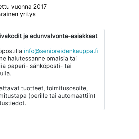
ettu vuonna 2017
rainen yritys
ivakodit ja edunvalvonta-asiakkaat
öpostilla
info@senioreidenkauppa.fi
e halutessanne omaisia tai
ia paperi- sähköposti- tai
ulla.
ilattavat tuotteet, toimitusosoite,
mitustapa (perille tai automaattiin)
tustiedot.