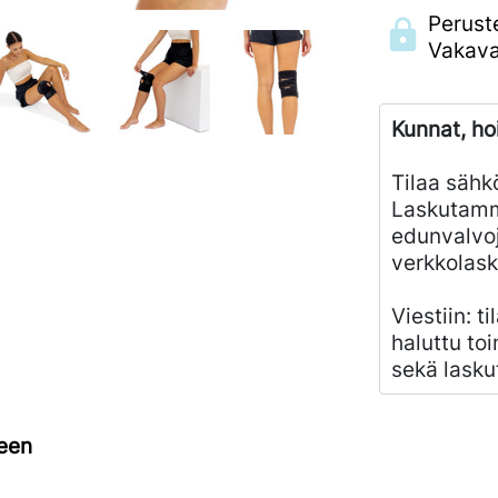
Perust
Vakava
Kunnat, ho
Tilaa sähk
Laskutamm
edunvalvoj
verkkolask
Viestiin: t
haluttu toi
sekä lasku
seen