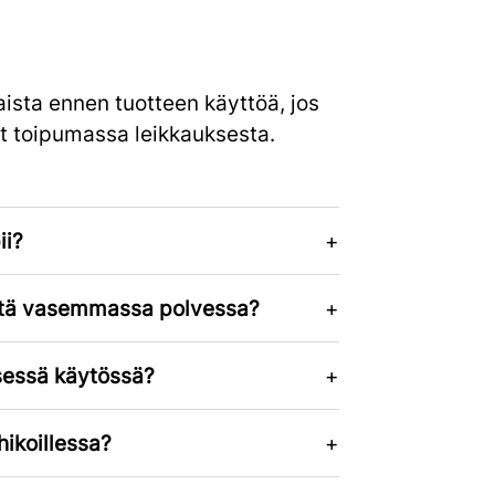
ista ennen tuotteen käyttöä, jos
let toipumassa leikkauksesta.
ii?
että vasemmassa polvessa?
isessä käytössä?
hikoillessa?