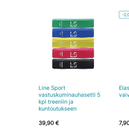
-2,
Line Sport
Ela

Pikakatselu
vastuskuminauhasetti 5
vai
kpl treeniin ja
kuntoutukseen
39,90 €
7,9