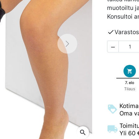
muotoiltu j
Konsultoi a

Varasto
Next

7. elo
Tilaus
Kotima
Oma va
Toimit
search
Yli 60 