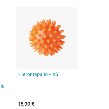
Hierontapallo - XS

Pikakatselu
 ja
15,90 €