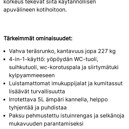
korkeus tekevät siitä käytännöllisen
apuvälineen kotihoitoon.
Tärkeimmät ominaisuudet:
Vahva teräsrunko, kantavuus jopa 227 kg
4-in-1-käyttö: yöpöydän WC-tuoli,
suihkutuoli, wc-korotuspala ja siirtymätuki
kylpyammeeseen
Luistamattomat imukuppijalat ja kumitassut
lisäävät turvallisuutta
Irrotettava 5L ämpäri kannella, helppo
tyhjentää ja puhdistaa
Paksu pehmustettu istuinrengas ja selkänoja
mukavuuden parantamiseksi