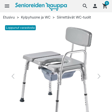
0
menu
search

shopping_cart
Etusivu
Kylpyhuone ja WC
Siirrettävät WC-tuolit
Loppunut varastosta
Previous
Next