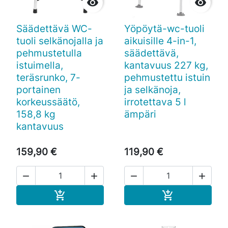


Säädettävä WC-
Yöpöytä-wc-tuoli
tuoli selkänojalla ja
aikuisille 4-in-1,
pehmustetulla
säädettävä,
istuimella,
kantavuus 227 kg,
teräsrunko, 7-
pehmustettu istuin
portainen
ja selkänoja,
korkeussäätö,
irrotettava 5 l
158,8 kg
ämpäri
kantavuus
159,90 €
119,90 €




Ostoskoriin
Ostoskoriin

