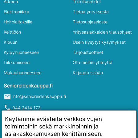
Arkeen
Toimitusehdot
Elektroniikka
Tietoa yrityksestä
Hoitolaitoksille
Tietosuojaseloste
Keittiöön
Yritysasiakkaiden tilausohjeet
Kipuun
Usein kysytyt kysymykset
Kylpyhuoneeseen
Tarjoustuotteet
Liikkumiseen
Ota meihin yhteyttä
Makuuhuoneeseen
Kirjaudu sisään
Senioreidenkauppa.fi
mail
info@senioreidenkauppa.fi
phone
044 2414 173
info
Y-tunnus: 2986916-4
Käytämme evästeitä verkkosivujen
toimintoihin sekä markkinoinnin ja
asiakaskokemuksen kehittämiseen.