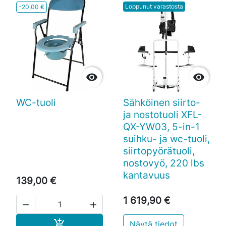
Loppunut varastosta
-20,00 €


WC-tuoli
Sähköinen siirto-
ja nostotuoli XFL-
QX-YW03, 5-in-1
suihku- ja wc-tuoli,
siirtopyörätuoli,
nostovyö, 220 lbs
kantavuus
139,00 €
1 619,90 €


Ostoskoriin

Näytä tiedot