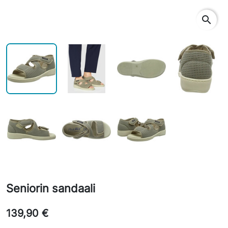
search
Seniorin sandaali
139,90 €