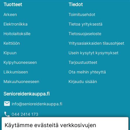
Tuotteet
Tiedot
Arkeen
Toimitusehdot
Elektroniikka
Tietoa yrityksestä
Hoitolaitoksille
Tietosuojaseloste
Keittiöön
Yritysasiakkaiden tilausohjeet
Kipuun
Usein kysytyt kysymykset
Kylpyhuoneeseen
Tarjoustuotteet
Liikkumiseen
Ota meihin yhteyttä
Makuuhuoneeseen
Kirjaudu sisään
Senioreidenkauppa.fi
mail
info@senioreidenkauppa.fi
phone
044 2414 173
info
Y-tunnus: 2986916-4
Käytämme evästeitä verkkosivujen