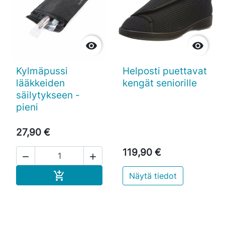


Kylmäpussi
Helposti puettavat
lääkkeiden
kengät seniorille
säilytykseen -
pieni
27,90 €
119,90 €


Ostoskoriin

Näytä tiedot