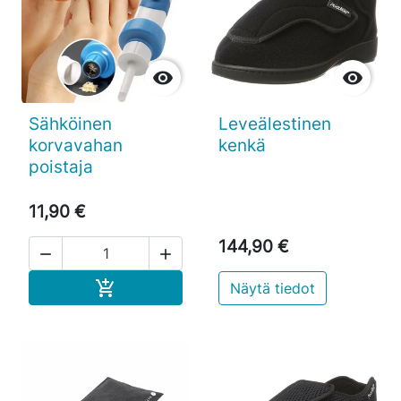


Sähköinen
Leveälestinen
korvavahan
kenkä
poistaja
11,90 €
144,90 €


Ostoskoriin

Näytä tiedot