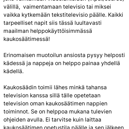
välillä, vaimentamaan televisio tai miksei
vaikka kytkemään tekstitelevisio päälle. Kaikki
tarpeelliset napit siis tässä luultavasti
maailman helppokäyttöisimmässä
kaukosäätimessä!
Erinomaisen muotoilun ansiosta pysyy helposti
kädessä ja nappeja on helppo painaa yhdellä
kädellä.
Kaukosäädin toimii lähes minkä tahansa
television kanssa sillä tälle opetetaan
television oman kaukosäätimen nappien
toiminnot. Se on helppoa mukana tulevien
ohjeiden avulla. Ei tarvitse kuin laittaa
kaukosäätimen opetustila päälle ja sen jälkeen