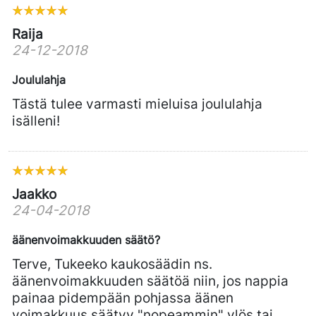
Raija
24-12-2018
Joululahja
Tästä tulee varmasti mieluisa joululahja
isälleni!
Jaakko
24-04-2018
äänenvoimakkuuden säätö?
Terve, Tukeeko kaukosäädin ns.
äänenvoimakkuuden säätöä niin, jos nappia
painaa pidempään pohjassa äänen
voimakkuus säätyy "nopeammin" ylös tai