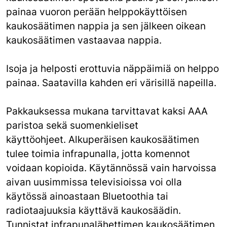
painaa vuoron perään helppokäyttöisen
kaukosäätimen nappia ja sen jälkeen oikean
kaukosäätimen vastaavaa nappia.
Isoja ja helposti erottuvia näppäimiä on helppo
painaa. Saatavilla kahden eri värisillä napeilla.
Pakkauksessa mukana tarvittavat kaksi AAA
paristoa sekä suomenkieliset
käyttöohjeet. Alkuperäisen kaukosäätimen
tulee toimia infrapunalla, jotta komennot
voidaan kopioida. Käytännössä vain harvoissa
aivan uusimmissa televisioissa voi olla
käytössä ainoastaan Bluetoothia tai
radiotaajuuksia käyttävä kaukosäädin.
Tunnistat infrapunalähettimen kaukosäätimen