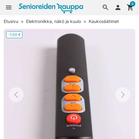
0
menu
search

shopping_cart
Etusivu
Elektroniikka, näkö ja kuulo
Kaukosäätimet
-7,00 €
Previous
Next