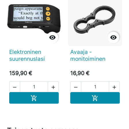


Elektroninen
Avaaja -
suurennuslasi
monitoiminen
159,90 €
16,90 €




Ostoskoriin
Ostoskoriin

