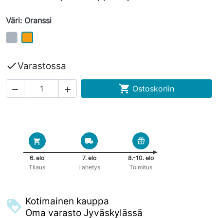
Väri: Oranssi

Varastossa

Ostoskoriin


6. elo
7. elo
8.-10. elo
Tilaus
Lähetys
Toimitus
Kotimainen kauppa
Oma varasto Jyväskylässä