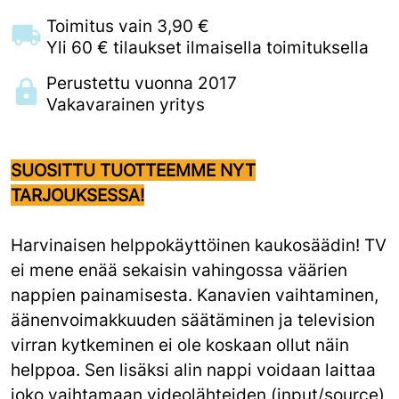
Toimitus vain 3,90 €
Yli 60 € tilaukset ilmaisella toimituksella
Perustettu vuonna 2017
Vakavarainen yritys
SUOSITTU TUOTTEEMME NYT
TARJOUKSESSA!
Harvinaisen helppokäyttöinen kaukosäädin! TV
ei mene enää sekaisin vahingossa väärien
nappien painamisesta. Kanavien vaihtaminen,
äänenvoimakkuuden säätäminen ja television
virran kytkeminen ei ole koskaan ollut näin
helppoa. Sen lisäksi alin nappi voidaan laittaa
joko vaihtamaan videolähteiden (input/source)