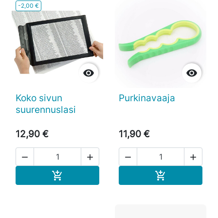
-2,00 €


Koko sivun
Purkinavaaja
suurennuslasi
12,90 €
11,90 €




Ostoskoriin
Ostoskoriin

