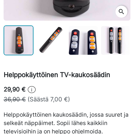
search
Helppokäyttöinen TV-kaukosäädin
29,90 €
i
36,90 €
(Säästä 7,00 €)
Helppokäyttöinen kaukosäädin, jossa suuret ja
selkeät näppäimet. Sopii lähes kaikkiin
televisioihin ja on helppo ohjelmoida.