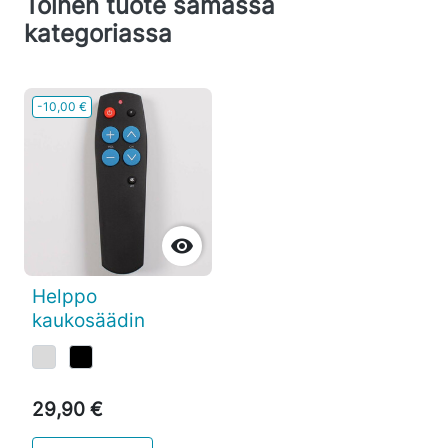
Toinen tuote samassa
kategoriassa
-10,00 €

Helppo
kaukosäädin
29,90 €