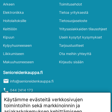
Arkeen
Toimitusehdot
Elektroniikka
Tietoa yrityksestä
Hoitolaitoksille
Tietosuojaseloste
Keittiöön
Yritysasiakkaiden tilausohjeet
Kipuun
Usein kysytyt kysymykset
Kylpyhuoneeseen
Tarjoustuotteet
Liikkumiseen
Ota meihin yhteyttä
Makuuhuoneeseen
Kirjaudu sisään
Senioreidenkauppa.fi
mail
info@senioreidenkauppa.fi
phone
044 2414 173
info
Y-tunnus: 2986916-4
Käytämme evästeitä verkkosivujen
toimintoihin sekä markkinoinnin ja
asiakaskokemuksen kehittämiseen.