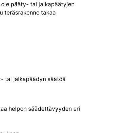
 ole pääty- tai jalkapäätyjen
tu teräsrakenne takaa
y- tai jalkapäädyn säätöä
taa helpon säädettävyyden eri