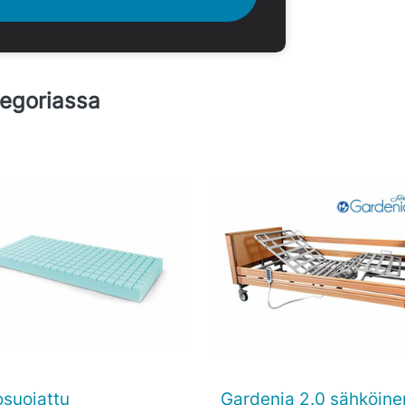
tegoriassa
osuojattu
Gardenia 2.0 sähköine