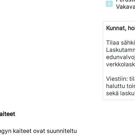
Vakava
Kunnat, ho
Tilaa sähk
Laskutamm
edunvalvoj
verkkolask
Viestiin: t
haluttu toi
sekä lasku
aiteet
gyn kaiteet ovat suunniteltu