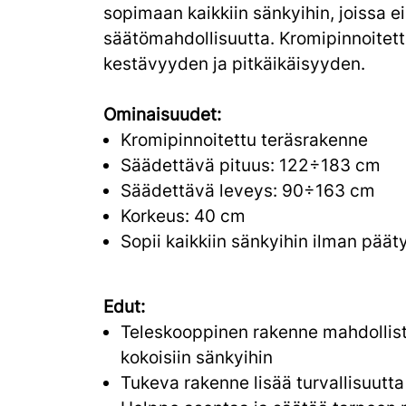
sopimaan kaikkiin sänkyihin, joissa ei
säätömahdollisuutta. Kromipinnoitet
kestävyyden ja pitkäikäisyyden.
Ominaisuudet:
Kromipinnoitettu teräsrakenne
Säädettävä pituus: 122÷183 cm
Säädettävä leveys: 90÷163 cm
Korkeus: 40 cm
Sopii kaikkiin sänkyihin ilman päät
Edut:
Teleskooppinen rakenne mahdollis
kokoisiin sänkyihin
Tukeva rakenne lisää turvallisuutta