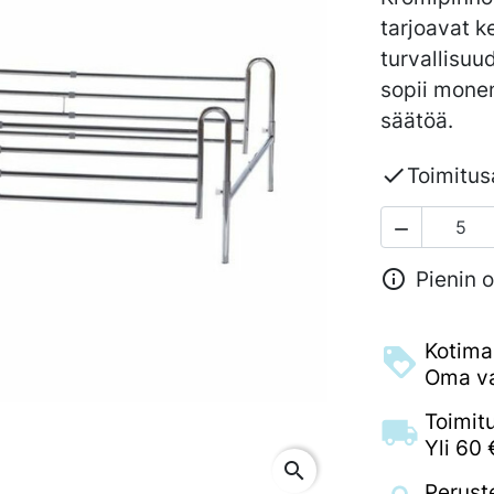
tarjoavat k
turvallisuu
sopii monen
säätöä.

Toimitusa


Pienin o
Kotima
Oma va
Toimit
Yli 60 
search
Perust