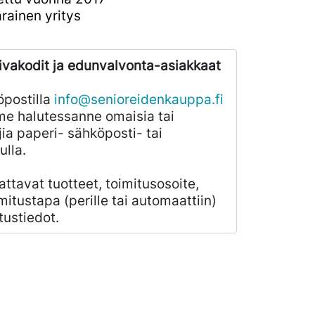
rainen yritys
ivakodit ja edunvalvonta-asiakkaat
öpostilla
info@senioreidenkauppa.fi
e halutessanne omaisia tai
ia paperi- sähköposti- tai
ulla.
ilattavat tuotteet, toimitusosoite,
mitustapa (perille tai automaattiin)
tustiedot.