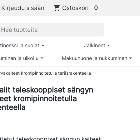
0
Kirjaudu sisään
shopping_cart
Ostoskori
tinenssi ja suojat
Jalkineet
uminen ja ulkoilu
Makuuhuone ja nukkuminen
vakaiteet kromipinnoitetulla teräsrakenteella
alit teleskooppiset sängyn
eet kromipinnoitetulla
enteella
tetut teleskooppiset sängyn kaiteet