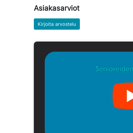
Asiakasarviot
Kirjoita arvostelu