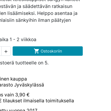
estävän ja säädettävän ratkaisun
den lisäämiseksi. Helppo asentaa ja
laisiin sänkyihin ilman päätyjen
ika 1 - 2 viikkoa

Ostoskoriin

stoerä tuotteelle on 5.
inen kauppa
rasto Jyväskylässä
us vain 3,90 €
€ tilaukset ilmaisella toimituksella
ettu vuonna 2017