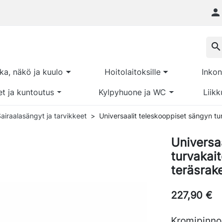

search
kka, näkö ja kuulo
Hoitolaitoksille
Inkon
et ja kuntoutus
Kylpyhuone ja WC
Liikk
airaalasängyt ja tarvikkeet
Universaalit teleskooppiset sängyn tur
Universa
turvakait
teräsrak
227,90 €
Kromipinnoi