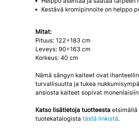
Helppo asentaa ja säätää tarpeen
Kestävä kromipinnoite on helppo p
Mitat:
Pituus: 122÷183 cm
Leveys: 90÷163 cm
Korkeus: 40 cm
Nämä sängyn kaiteet ovat ihanteelline
turvallisuutta ja tukea nukkumisymp
ansiosta kaiteet sopivat monenlaisiin s
Katso lisätietoja tuotteesta
etsimällä
tuotekatalogista
tästä linkistä
.