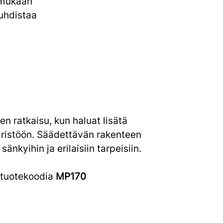
 mukaan
uhdistaa
n ratkaisu, kun haluat lisätä
äristöön. Säädettävän rakenteen
änkyihin ja erilaisiin tarpeisiin.
 tuotekoodia
MP170