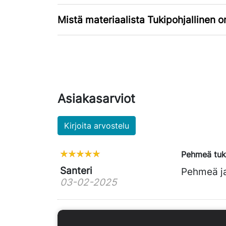
Mistä materiaalista Tukipohjallinen o
Asiakasarviot
Kirjoita arvostelu
Pehmeä tu
Santeri
Pehmeä ja
03-02-2025