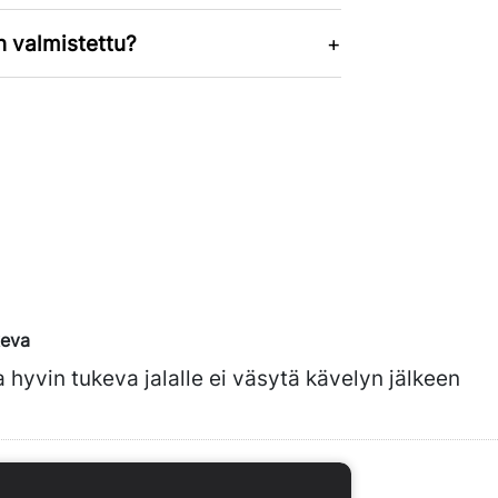
n valmistettu?
keva
 hyvin tukeva jalalle ei väsytä kävelyn jälkeen