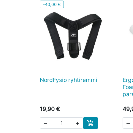
-40,00 €
NordFysio ryhtiremmi
Erg

Pikakatselu
Foa
par
19,90 €
49,




Ostoskoriin