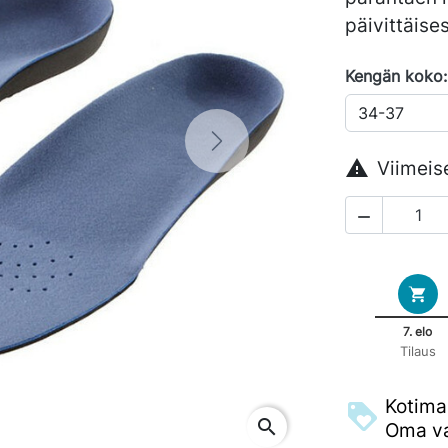
päivittäise
Kengän koko:
Next

Viimeis

7. elo
Tilaus
Kotima
search
Oma va