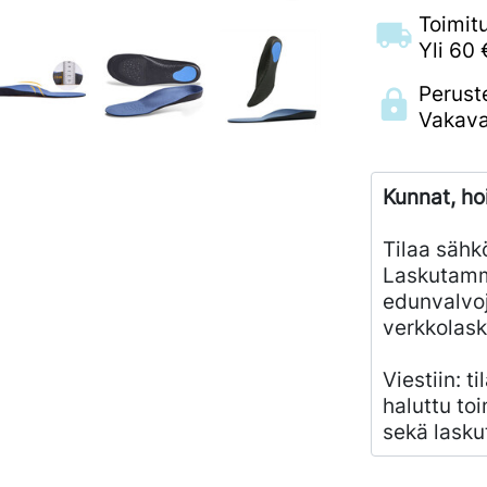
Toimit
Yli 60 
Perust
Vakava
Kunnat, ho
Tilaa sähk
Laskutamm
edunvalvoj
verkkolask
Viestiin: t
haluttu toi
sekä lasku