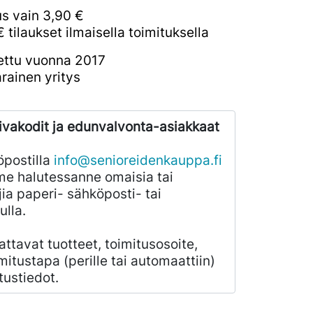
us vain 3,90 €
€ tilaukset ilmaisella toimituksella
ettu vuonna 2017
rainen yritys
ivakodit ja edunvalvonta-asiakkaat
öpostilla
info@senioreidenkauppa.fi
e halutessanne omaisia tai
ia paperi- sähköposti- tai
ulla.
ilattavat tuotteet, toimitusosoite,
mitustapa (perille tai automaattiin)
tustiedot.