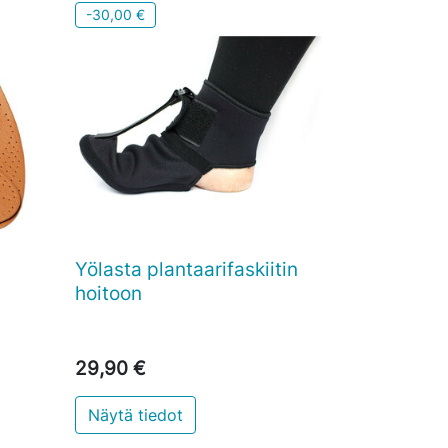
-30,00 €
Yölasta plantaarifaskiitin

Pikakatselu
hoitoon
29,90 €
Näytä tiedot