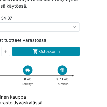
ssä käytössä.
 34-37
et tuotteet varastossa

Ostoskoriin

8. elo
9.-11. elo
Lähetys
Toimitus
inen kauppa
rasto Jyväskylässä