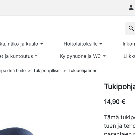

search
kka, näkö ja kuulo
Hoitolaitoksille
Inkon
et ja kuntoutus
Kylpyhuone ja WC
Liikk
arpaiden hoito
Tukipohjalliset
Tukipohjallinen
Tukipohja
14,90 €
Tämä tukipo
tuen ja te
parantaen 