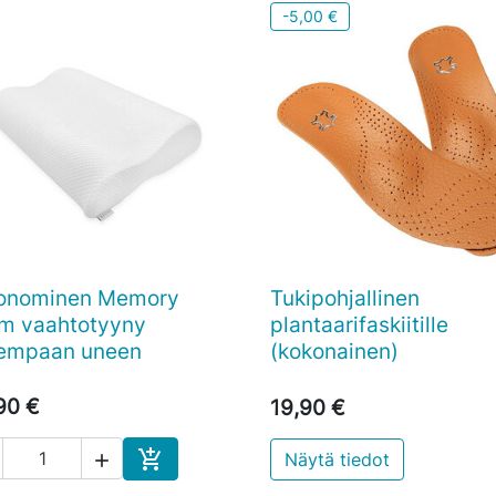
-5,00 €
onominen Memory
Tukipohjallinen

Pikakatselu

Pikakatselu
m vaahtotyyny
plantaarifaskiitille
empaan uneen
(kokonainen)
90 €
19,90 €

Näytä tiedot

Ostoskoriin