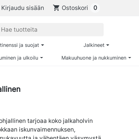
0
Kirjaudu sisään
shopping_cart
Ostoskori
tinenssi ja suojat
Jalkineet
uminen ja ulkoilu
Makuuhuone ja nukkuminen
llinen
hjallinen tarjoaa koko jalkaholvin
hokkaan iskunvaimennuksen,
mukavuutta ja vähentäen väsymystä