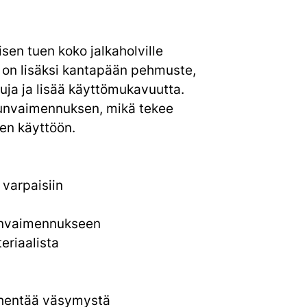
sen tuen koko jalkaholville
a on lisäksi kantapään pehmuste,
uja ja lisää käyttömukavuutta.
unvaimennuksen, mikä tekee
een käyttöön.
 varpaisiin
unvaimennukseen
eriaalista
ähentää väsymystä