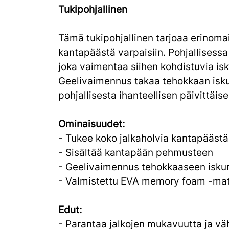
Tukipohjallinen
Tämä tukipohjallinen tarjoaa erinomai
kantapäästä varpaisiin. Pohjallisess
joka vaimentaa siihen kohdistuvia isk
Geelivaimennus takaa tehokkaan isk
pohjallisesta ihanteellisen päivittäis
Ominaisuudet:
- Tukee koko jalkaholvia kantapäästä
- Sisältää kantapään pehmusteen
- Geelivaimennus tehokkaaseen isk
- Valmistettu EVA memory foam -mat
Edut:
- Parantaa jalkojen mukavuutta ja v