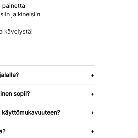
 painetta
siin jalkineisiin
a kävelystä!
jalalle?
inen sopii?
a käyttömukavuuteen?
a?