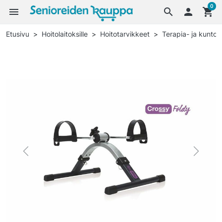
0
menu
search

shopping_cart
Etusivu
Hoitolaitoksille
Hoitotarvikkeet
Terapia- ja kuntou
Previous
Next