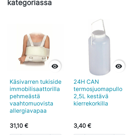
kategoriassa


Käsivarren tukiside
24H CAN
immobilisaattorilla
termosjuomapullo
pehmeästä
2,5L kestävä
vaahtomuovista
kierrekorkilla
allergiavapaa
31,10 €
3,40 €