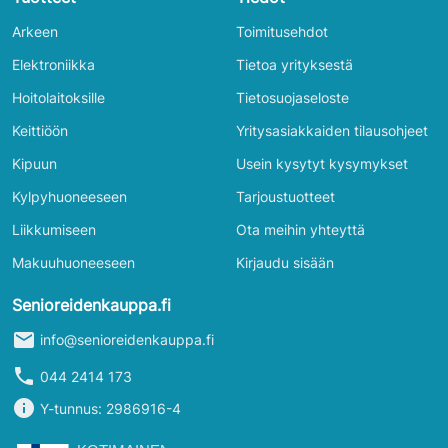
Arkeen
Toimitusehdot
Elektroniikka
Tietoa yrityksestä
Hoitolaitoksille
Tietosuojaseloste
Keittiöön
Yritysasiakkaiden tilausohjeet
Kipuun
Usein kysytyt kysymykset
Kylpyhuoneeseen
Tarjoustuotteet
Liikkumiseen
Ota meihin yhteyttä
Makuuhuoneeseen
Kirjaudu sisään
Senioreidenkauppa.fi
mail
info@senioreidenkauppa.fi
phone
044 2414 173
info
Y-tunnus: 2986916-4