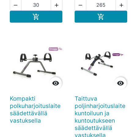




Ostoskoriin
Ostoskoriin




Kompakti
Taittuva
polkuharjoituslaite
poljinharjoituslaite
säädettävällä
kuntoiluun ja
vastuksella
kuntoutukseen
säädettävällä
vastuksella