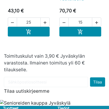
43,10 €
70,70 €




Ostoskoriin
Ostoskoriin


Toimituskulut vain 3,90 € Jyväskylän
varastosta. Ilmainen toimitus yli 60 €
tilaukselle.
Tilaa uutiskirjeemme
Tuotteet
Tiedot