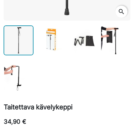
search
Taitettava kävelykeppi
34,90 €