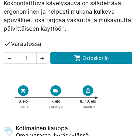
Kokoontaittuva kävelysauva on säädettävä,
ergonominen ja helposti mukana kulkeva
apuväline, joka tarjoaa vakautta ja mukavuutta
päivittäiseen käyttöön.

Varastossa

Ostoskoriin


6. elo
7. elo
8.-10. elo
Tilaus
Lähetys
Toimitus
Kotimainen kauppa
Oma varasto Jyväskylässä