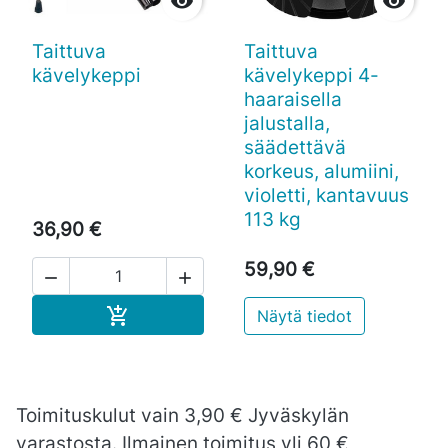


Taittuva
Taittuva
kävelykeppi
kävelykeppi 4-
haaraisella
jalustalla,
säädettävä
korkeus, alumiini,
violetti, kantavuus
113 kg
36,90 €
59,90 €


Ostoskoriin

Näytä tiedot
Toimituskulut vain 3,90 € Jyväskylän
varastosta. Ilmainen toimitus yli 60 €