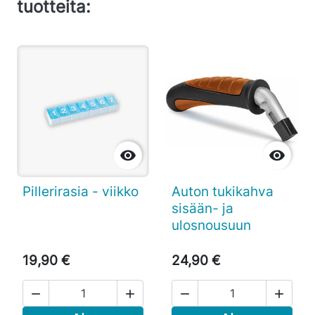
tuotteita:


Pillerirasia - viikko
Auton tukikahva
sisään- ja
ulosnousuun
19,90 €
24,90 €



