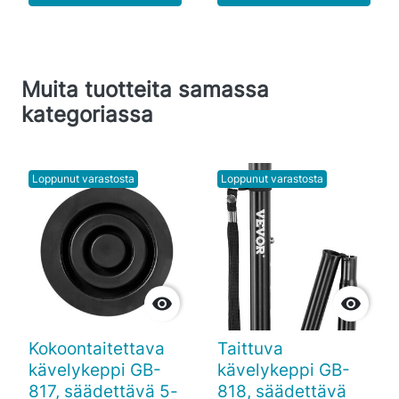
Muita tuotteita samassa
kategoriassa
Loppunut varastosta
Loppunut varastosta


Kokoontaitettava
Taittuva
kävelykeppi GB-
kävelykeppi GB-
817, säädettävä 5-
818, säädettävä