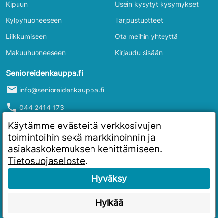
Kipuun
Usein kysytyt kysymykset
Kylpyhuoneeseen
Tarjoustuotteet
Liikkumiseen
Ota meihin yhteyttä
Makuuhuoneeseen
Kirjaudu sisään
Senioreidenkauppa.fi
mail
info@senioreidenkauppa.fi
phone
044 2414 173
info
Y-tunnus: 2986916-4
Käytämme evästeitä verkkosivujen
toimintoihin sekä markkinoinnin ja
asiakaskokemuksen kehittämiseen.
Tietosuojaseloste
.
Hyväksy
Hylkää