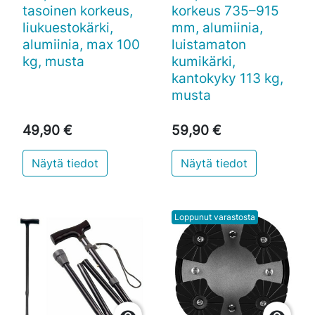
tasoinen korkeus,
korkeus 735–915
liukuestokärki,
mm, alumiinia,
alumiinia, max 100
luistamaton
kg, musta
kumikärki,
kantokyky 113 kg,
musta
49,90 €
59,90 €
Näytä tiedot
Näytä tiedot
Loppunut varastosta