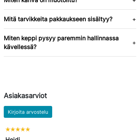
Miten kahva on muotoiltu?
Mitä tarvikkeita pakkaukseen sisältyy?
Miten keppi pysyy paremmin hallinnassa
kävellessä?
Asiakasarviot
Kirjoita arvostelu
Heidi