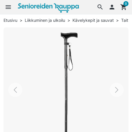
0
menu
search

shopping_cart
Etusivu
Liikkuminen ja ulkoilu
Kävelykepit ja sauvat
Taitt
Previous
Next