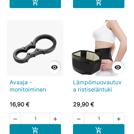
Ostoskoriin
Ostoskoriin




Avaaja -
Lämpömuovautuv
monitoiminen
a ristiseläntuki
16,90 €
29,90 €




Ostoskoriin
Ostoskoriin

