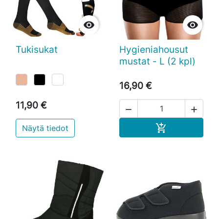


Tukisukat
Hygieniahousut
mustat - L (2 kpl)
16,90 €
11,90 €


Ostoskoriin

Näytä tiedot