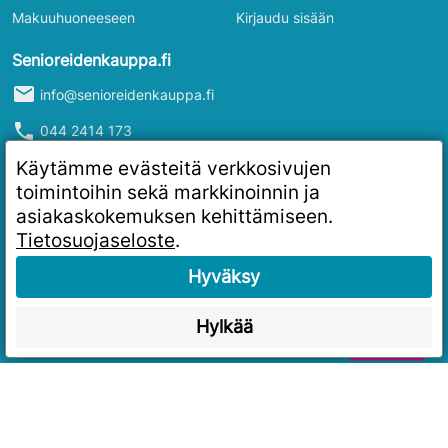
Makuuhuoneeseen
Kirjaudu sisään
Senioreidenkauppa.fi
mail
info@senioreidenkauppa.fi
phone
044 2414 173
info
Y-tunnus: 2986916-4
Käytämme evästeitä verkkosivujen
toimintoihin sekä markkinoinnin ja
asiakaskokemuksen kehittämiseen.
Tietosuojaseloste
.
Hyväksy
Hylkää