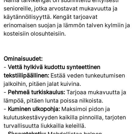
Nämä talvikengät on suunniteltu erityisesti
senioreille, jotka arvostavat mukavuutta ja
käytännöllisyyttä. Kengät tarjoavat
erinomaisen suojan ja lämmön talven kylmiin ja
kosteisiin olosuhteisiin.
Ominaisuudet:
-
Vettä hylkivä kudottu synteettinen
tekstiilipäällinen:
Estää veden tunkeutumisen
jalkoihin, pitäen jalat kuivina.
-
Pehmeä turkiskaulus:
Tarjoaa mukavuutta ja
lämpöä, pitäen lunta poissa nilkoista.
-
Kuminen ulkopohja:
Maksimoi pidon ja
kulutuskestävyyden kaikilla pinnoilla, tarjoten
turvallisuutta liukkailla keleillä.