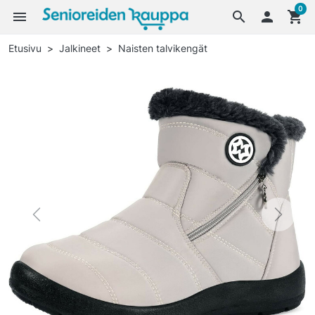
0
menu
search

shopping_cart
Etusivu
Jalkineet
Naisten talvikengät
Previous
Next