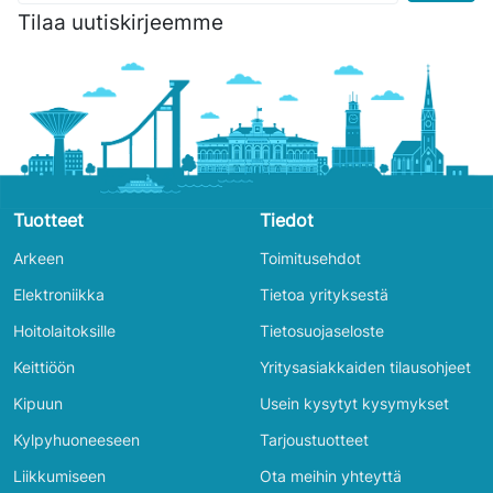
Tilaa uutiskirjeemme
Tuotteet
Tiedot
Arkeen
Toimitusehdot
Elektroniikka
Tietoa yrityksestä
Hoitolaitoksille
Tietosuojaseloste
Keittiöön
Yritysasiakkaiden tilausohjeet
Kipuun
Usein kysytyt kysymykset
Kylpyhuoneeseen
Tarjoustuotteet
Liikkumiseen
Ota meihin yhteyttä