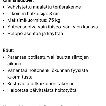
Ominaisuudet:
Vahvistettu maalattu teräsrakenne
Ulkoinen halkaisija: 3 cm
Maksimikuormitus:
75 kg
Yhteensopiva vain ibisco-sänkyjen kanssa
Helppo asentaa ja käyttää
Edut:
Parantaa potilasturvallisuutta siirtojen
aikana
Vähentää hoitohenkilökunnan fyysistä
kuormitusta
Kestävä ja pitkäikäinen rakenne
Helpottaa päivittäistä hoitotyötä