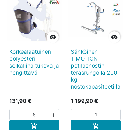


Korkealaatuinen
Sähköinen
polyesteri
TiMOTION
selkäliina tukeva ja
potilasnostin
hengittävä
teräsrungolla 200
kg
nostokapasiteetilla
131,90 €
1 199,90 €




Ostoskoriin
Ostoskoriin

