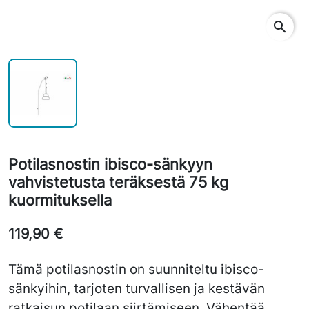
search
Potilasnostin ibisco-sänkyyn
vahvistetusta teräksestä 75 kg
kuormituksella
119,90 €
Tämä potilasnostin on suunniteltu ibisco-
sänkyihin, tarjoten turvallisen ja kestävän
ratkaisun potilaan siirtämiseen. Vähentää