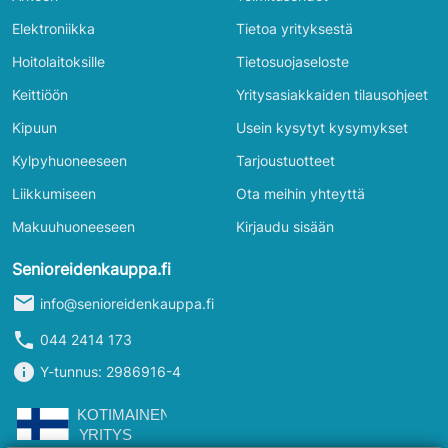
Elektroniikka
Tietoa yrityksestä
Hoitolaitoksille
Tietosuojaseloste
Keittiöön
Yritysasiakkaiden tilausohjeet
Kipuun
Usein kysytyt kysymykset
Kylpyhuoneeseen
Tarjoustuotteet
Liikkumiseen
Ota meihin yhteyttä
Makuuhuoneeseen
Kirjaudu sisään
Senioreidenkauppa.fi
mail
info@senioreidenkauppa.fi
phone
044 2414 173
info
Y-tunnus: 2986916-4