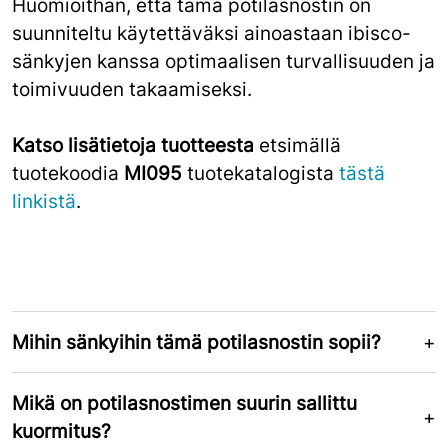
Huomioithan, että tämä potilasnostin on
suunniteltu käytettäväksi ainoastaan ibisco-
sänkyjen kanssa optimaalisen turvallisuuden ja
toimivuuden takaamiseksi.
Katso lisätietoja tuotteesta
etsimällä
tuotekoodia
MI095
tuotekatalogista
tästä
linkistä
.
Mihin sänkyihin tämä potilasnostin sopii?
Mikä on potilasnostimen suurin sallittu
kuormitus?