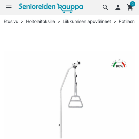
0
menu
search

shopping_cart
Etusivu
Hoitolaitoksille
Liikkumisen apuvälineet
Potilasno