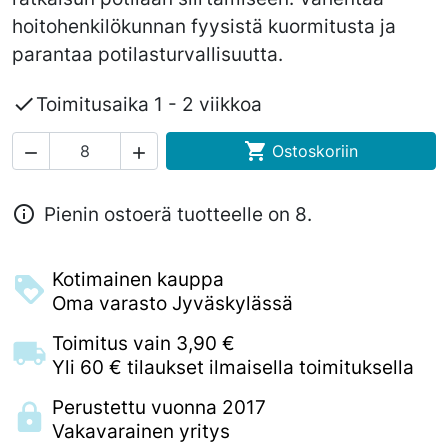
hoitohenkilökunnan fyysistä kuormitusta ja
parantaa potilasturvallisuutta.

Toimitusaika 1 - 2 viikkoa

Ostoskoriin



Pienin ostoerä tuotteelle on 8.
Kotimainen kauppa
Oma varasto Jyväskylässä
Toimitus vain 3,90 €
Yli 60 € tilaukset ilmaisella toimituksella
Perustettu vuonna 2017
Vakavarainen yritys