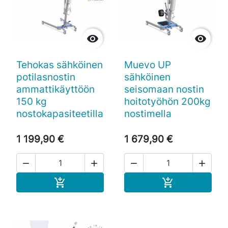


Tehokas sähköinen
Muevo UP
potilasnostin
sähköinen
ammattikäyttöön
seisomaan nostin
150 kg
hoitotyöhön 200kg
nostokapasiteetilla
nostimella
1 199,90 €
1 679,90 €




Ostoskoriin
Ostoskoriin

