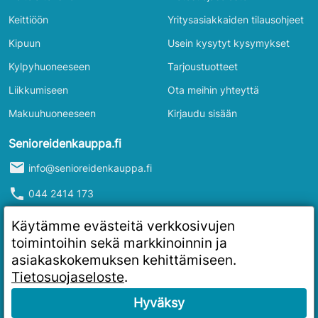
Keittiöön
Yritysasiakkaiden tilausohjeet
Kipuun
Usein kysytyt kysymykset
Kylpyhuoneeseen
Tarjoustuotteet
Liikkumiseen
Ota meihin yhteyttä
Makuuhuoneeseen
Kirjaudu sisään
Senioreidenkauppa.fi
mail
info@senioreidenkauppa.fi
phone
044 2414 173
info
Y-tunnus: 2986916-4
Käytämme evästeitä verkkosivujen
toimintoihin sekä markkinoinnin ja
asiakaskokemuksen kehittämiseen.
Tietosuojaseloste
.
Hyväksy