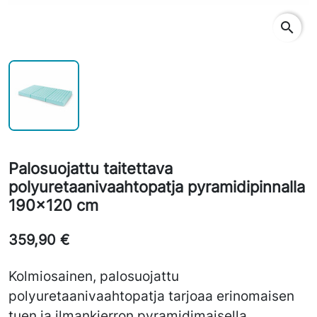
search
Palosuojattu taitettava
polyuretaanivaahtopatja pyramidipinnalla
190x120 cm
359,90 €
Kolmiosainen, palosuojattu
polyuretaanivaahtopatja tarjoaa erinomaisen
tuen ja ilmankierron pyramidimaisella