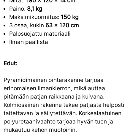
Mitat:
190 x 120 x 14 cm
Paino:
8,1 kg
Maksimikuormitus:
150 kg
3 osaa, kukin
63 x 120 cm
Palosuojattu materiaali
Ilman päällistä
Edut:
Pyramidimainen pintarakenne tarjoaa
erinomaisen ilmankierron, mikä auttaa
pitämään patjan raikkaana ja kuivana.
Kolmiosainen rakenne tekee patjasta helposti
taitettavan ja säilytettävän. Korkealaatuinen
polyuretaanivaahto tarjoaa hyvän tuen ja
mukautuu kehon muotoihin.