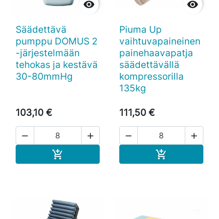


Säädettävä
Piuma Up
pumppu DOMUS 2
vaihtuvapaineinen
-järjestelmään
painehaavapatja
tehokas ja kestävä
säädettävällä
30-80mmHg
kompressorilla
135kg
103,10 €
111,50 €




Ostoskoriin
Ostoskoriin

