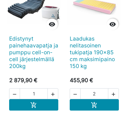


Edistynyt
Laadukas
painehaavapatja ja
nelitasoinen
pumppu cell-on-
tukipatja 190x85
cell järjestelmällä
cm maksimipaino
200kg
150 kg
2 879,90 €
455,90 €




Ostoskoriin
Ostoskoriin

