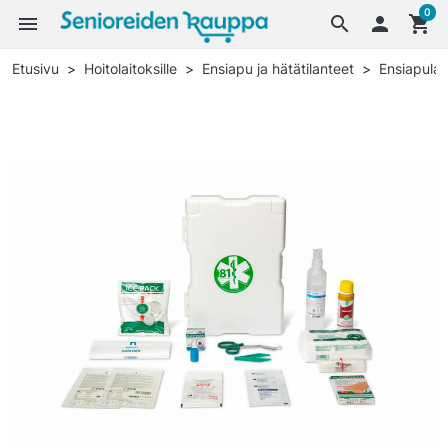
0
menu
search

shopping_cart
Etusivu
Hoitolaitoksille
Ensiapu ja hätätilanteet
Ensiapulau