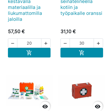
kestävällä
seinätelineellä
materiaalilla ja
kotiin ja
liukumattomilla
työpaikalle oranssi
jaloilla
57,50 €
31,10 €




Ostoskoriin
Ostoskoriin



