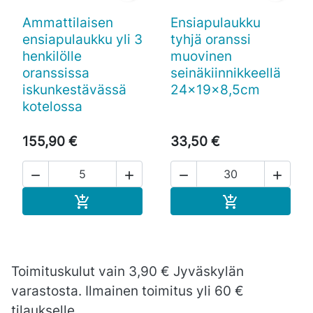
Ammattilaisen
Ensiapulaukku
ensiapulaukku yli 3
tyhjä oranssi
henkilölle
muovinen
oranssissa
seinäkiinnikkeellä
iskunkestävässä
24x19x8,5cm
kotelossa
155,90 €
33,50 €




Ostoskoriin
Ostoskoriin


Toimituskulut vain 3,90 € Jyväskylän
varastosta. Ilmainen toimitus yli 60 €
tilaukselle.