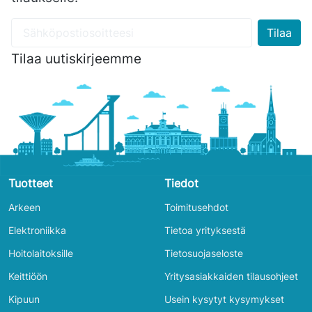
Tilaa uutiskirjeemme
Tuotteet
Tiedot
Arkeen
Toimitusehdot
Elektroniikka
Tietoa yrityksestä
Hoitolaitoksille
Tietosuojaseloste
Keittiöön
Yritysasiakkaiden tilausohjeet
Kipuun
Usein kysytyt kysymykset