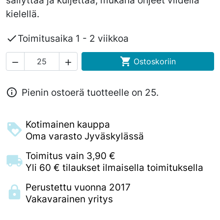
säilyttää ja kuljettaa, mukana ohjeet viidellä
kielellä.

Toimitusaika 1 - 2 viikkoa

Ostoskoriin



Pienin ostoerä tuotteelle on 25.
Kotimainen kauppa
Oma varasto Jyväskylässä
Toimitus vain 3,90 €
Yli 60 € tilaukset ilmaisella toimituksella
Perustettu vuonna 2017
Vakavarainen yritys