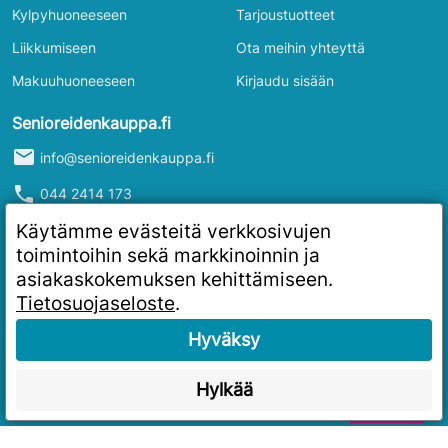
Kylpyhuoneeseen
Tarjoustuotteet
Liikkumiseen
Ota meihin yhteyttä
Makuuhuoneeseen
Kirjaudu sisään
Senioreidenkauppa.fi
mail
info@senioreidenkauppa.fi
phone
044 2414 173
info
Y-tunnus: 2986916-4
Käytämme evästeitä verkkosivujen
toimintoihin sekä markkinoinnin ja
asiakaskokemuksen kehittämiseen.
Tietosuojaseloste
.
Hyväksy
Hylkää