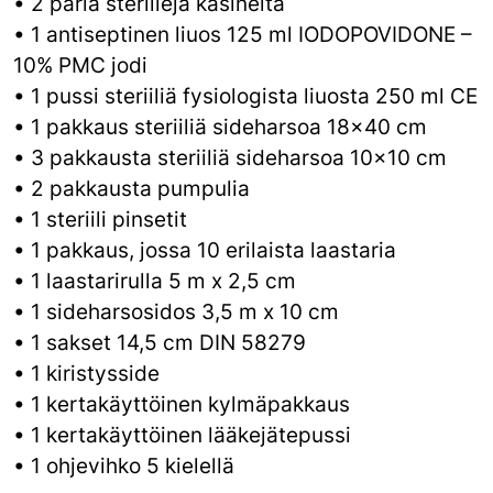
• 2 paria steriilejä käsineitä
• 1 antiseptinen liuos 125 ml IODOPOVIDONE –
10% PMC jodi
• 1 pussi steriiliä fysiologista liuosta 250 ml CE
• 1 pakkaus steriiliä sideharsoa 18x40 cm
• 3 pakkausta steriiliä sideharsoa 10x10 cm
• 2 pakkausta pumpulia
• 1 steriili pinsetit
• 1 pakkaus, jossa 10 erilaista laastaria
• 1 laastarirulla 5 m x 2,5 cm
• 1 sideharsosidos 3,5 m x 10 cm
• 1 sakset 14,5 cm DIN 58279
• 1 kiristysside
• 1 kertakäyttöinen kylmäpakkaus
• 1 kertakäyttöinen lääkejätepussi
• 1 ohjevihko 5 kielellä