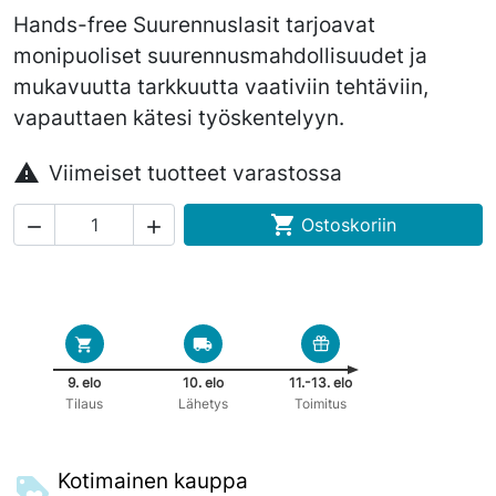
Hands-free Suurennuslasit tarjoavat
monipuoliset suurennusmahdollisuudet ja
mukavuutta tarkkuutta vaativiin tehtäviin,
vapauttaen kätesi työskentelyyn.

Viimeiset tuotteet varastossa

Ostoskoriin


9. elo
10. elo
11.-13. elo
Tilaus
Lähetys
Toimitus
Kotimainen kauppa