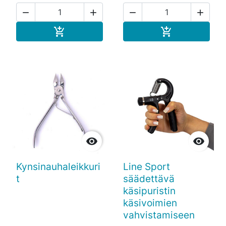




Ostoskoriin
Ostoskoriin




Kynsinauhaleikkuri
Line Sport
t
säädettävä
käsipuristin
käsivoimien
vahvistamiseen