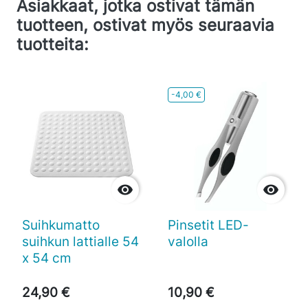
Asiakkaat, jotka ostivat tämän
tuotteen, ostivat myös seuraavia
tuotteita:
-4,00 €


Suihkumatto
Pinsetit LED-
suihkun lattialle 54
valolla
x 54 cm
24,90 €
10,90 €