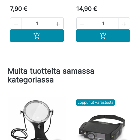
7,90 €
14,90 €




Ostoskoriin
Ostoskoriin


Muita tuotteita samassa
kategoriassa
Loppunut varastosta