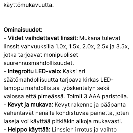
käyttömukavuutta.
Ominaisuudet:
-
Viidet vaihdettavat linssit:
Mukana tulevat
linssit vahvuuksilla 1.0x, 1.5x, 2.0x, 2.5x ja 3.5x,
jotka tarjoavat monipuoliset
suurennusmahdollisuudet.
-
Integroitu LED-valo:
Kaksi eri
säätömahdollisuutta tarjoava kirkas LED-
lamppu mahdollistaa työskentelyn sekä
valossa että pimeässä. Toimii 3 AAA paristolla.
-
Kevyt ja mukava:
Kevyt rakenne ja pääpanta
vähentävät nenälle kohdistuvaa painetta, joten
laseja voi käyttää pitkiäkin aikoja mukavasti.
-
Helppo käyttää:
Linssien irrotus ja vaihto