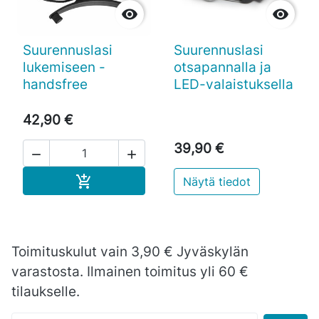


Suurennuslasi
Suurennuslasi
lukemiseen -
otsapannalla ja
handsfree
LED-valaistuksella
42,90 €
39,90 €


Ostoskoriin

Näytä tiedot
Toimituskulut vain 3,90 € Jyväskylän
varastosta. Ilmainen toimitus yli 60 €
tilaukselle.