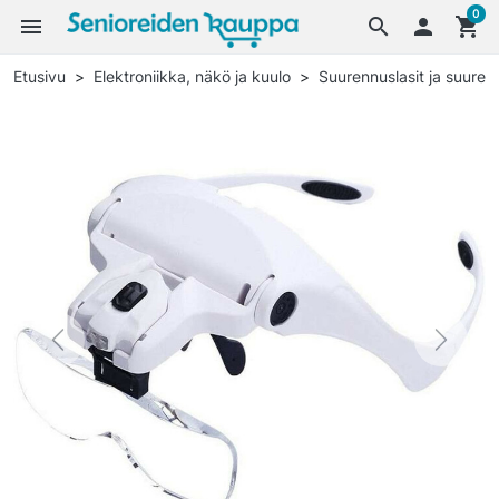
0
menu
search

shopping_cart
Etusivu
Elektroniikka, näkö ja kuulo
Suurennuslasit ja suurenn
Previous
Next