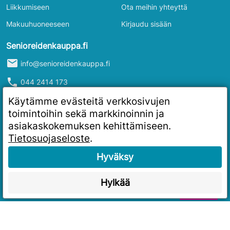
Liikkumiseen
Ota meihin yhteyttä
Makuuhuoneeseen
Kirjaudu sisään
Senioreidenkauppa.fi
mail
info@senioreidenkauppa.fi
phone
044 2414 173
info
Y-tunnus: 2986916-4
Käytämme evästeitä verkkosivujen
toimintoihin sekä markkinoinnin ja
asiakaskokemuksen kehittämiseen.
Tietosuojaseloste
.
Hyväksy
Hylkää