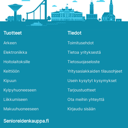
Tuotteet
Tiedot
Arkeen
Toimitusehdot
Elektroniikka
Tietoa yrityksestä
Hoitolaitoksille
Tietosuojaseloste
Keittiöön
Yritysasiakkaiden tilausohjeet
Kipuun
Usein kysytyt kysymykset
Kylpyhuoneeseen
Tarjoustuotteet
Liikkumiseen
Ota meihin yhteyttä
Makuuhuoneeseen
Kirjaudu sisään
Senioreidenkauppa.fi