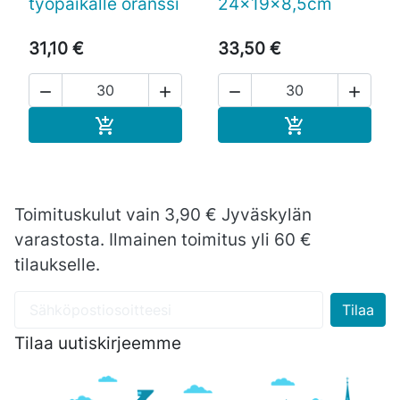
työpaikalle oranssi
24x19x8,5cm
31,10 €
33,50 €




Ostoskoriin
Ostoskoriin


Toimituskulut vain 3,90 € Jyväskylän
varastosta. Ilmainen toimitus yli 60 €
tilaukselle.
Tilaa uutiskirjeemme