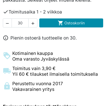
pakkausta. Selkeät ohjeet viidellä kielellä.

Toimitusaika 1 - 2 viikkoa

Ostoskoriin



Pienin ostoerä tuotteelle on 30.
Kotimainen kauppa
Oma varasto Jyväskylässä
Toimitus vain 3,90 €
Yli 60 € tilaukset ilmaisella toimituksella
Perustettu vuonna 2017
Vakavarainen yritys