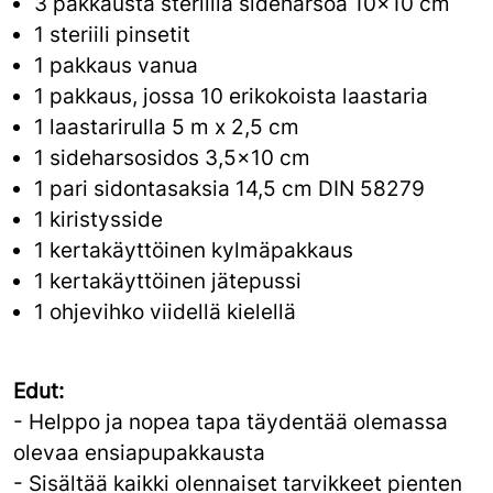
3 pakkausta steriiliä sideharsoa 10x10 cm
1 steriili pinsetit
1 pakkaus vanua
1 pakkaus, jossa 10 erikokoista laastaria
1 laastarirulla 5 m x 2,5 cm
1 sideharsosidos 3,5x10 cm
1 pari sidontasaksia 14,5 cm DIN 58279
1 kiristysside
1 kertakäyttöinen kylmäpakkaus
1 kertakäyttöinen jätepussi
1 ohjevihko viidellä kielellä
Edut:
- Helppo ja nopea tapa täydentää olemassa
olevaa ensiapupakkausta
- Sisältää kaikki olennaiset tarvikkeet pienten