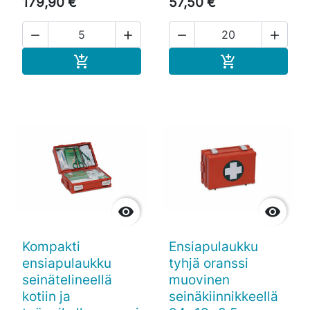
179,90 €
57,50 €




Ostoskoriin
Ostoskoriin




Kompakti
Ensiapulaukku
ensiapulaukku
tyhjä oranssi
seinätelineellä
muovinen
kotiin ja
seinäkiinnikkeellä