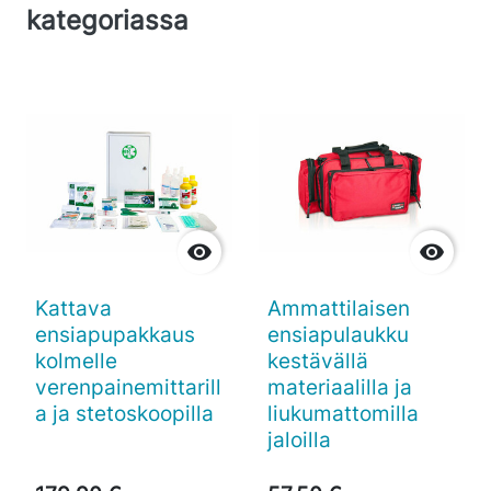
kategoriassa


Kattava
Ammattilaisen
ensiapupakkaus
ensiapulaukku
kolmelle
kestävällä
verenpainemittarill
materiaalilla ja
a ja stetoskoopilla
liukumattomilla
jaloilla