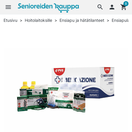
0
menu
search

shopping_cart
Etusivu
Hoitolaitoksille
Ensiapu ja hätätilanteet
Ensiapulau