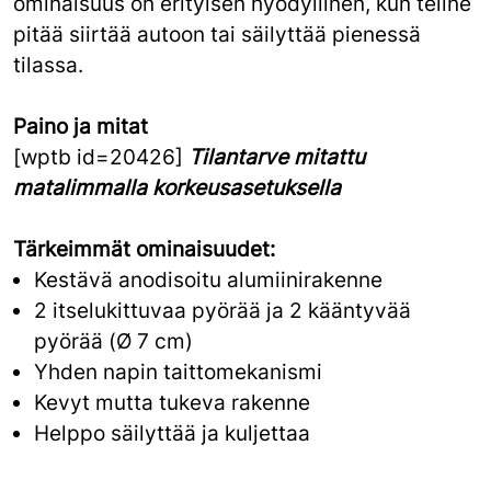
ominaisuus on erityisen hyödyllinen, kun teline
pitää siirtää autoon tai säilyttää pienessä
tilassa.
Paino ja mitat
[wptb id=20426]
Tilantarve mitattu
matalimmalla korkeusasetuksella
Tärkeimmät ominaisuudet:
Kestävä anodisoitu alumiinirakenne
2 itselukittuvaa pyörää ja 2 kääntyvää
pyörää (Ø 7 cm)
Yhden napin taittomekanismi
Kevyt mutta tukeva rakenne
Helppo säilyttää ja kuljettaa