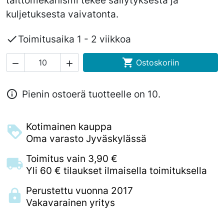
taittomekanismi tekee säilytyksestä ja
kuljetuksesta vaivatonta.

Toimitusaika 1 - 2 viikkoa

Ostoskoriin



Pienin ostoerä tuotteelle on 10.
Kotimainen kauppa
Oma varasto Jyväskylässä
Toimitus vain 3,90 €
Yli 60 € tilaukset ilmaisella toimituksella
Perustettu vuonna 2017
Vakavarainen yritys