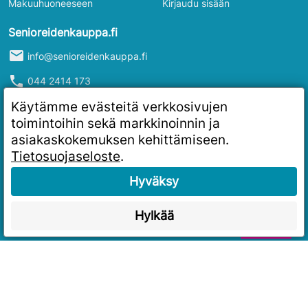
Makuuhuoneeseen
Kirjaudu sisään
Senioreidenkauppa.fi
mail
info@senioreidenkauppa.fi
phone
044 2414 173
info
Y-tunnus: 2986916-4
Käytämme evästeitä verkkosivujen
toimintoihin sekä markkinoinnin ja
asiakaskokemuksen kehittämiseen.
Tietosuojaseloste
.
Hyväksy
Hylkää