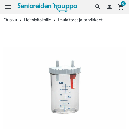
0
menu
search

shopping_cart
Etusivu
Hoitolaitoksille
Imulaitteet ja tarvikkeet