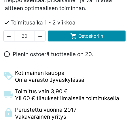
Helppo asentaa, pitkäikäinen ja varmistaa
laitteen optimaalisen toiminnan.

Toimitusaika 1 - 2 viikkoa

Ostoskoriin



Pienin ostoerä tuotteelle on 20.
Kotimainen kauppa
Oma varasto Jyväskylässä
Toimitus vain 3,90 €
Yli 60 € tilaukset ilmaisella toimituksella
Perustettu vuonna 2017
Vakavarainen yritys