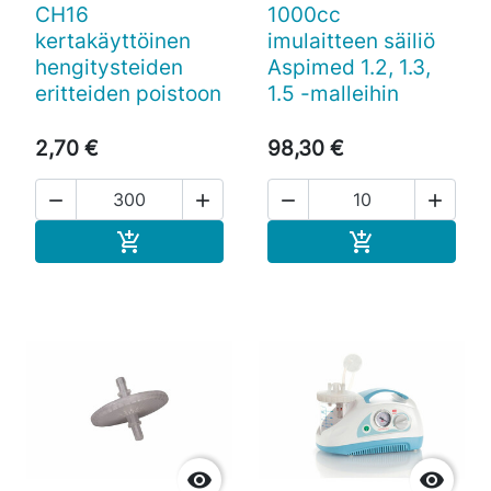
CH16
1000cc
kertakäyttöinen
imulaitteen säiliö
hengitysteiden
Aspimed 1.2, 1.3,
eritteiden poistoon
1.5 -malleihin
2,70 €
98,30 €




Ostoskoriin
Ostoskoriin



