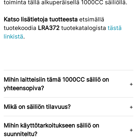
toiminta tällä alkuperäisellä 1000CC säiliöllä.
Katso lisätietoja tuotteesta
etsimällä
tuotekoodia
LRA372
tuotekatalogista
tästä
linkistä
.
Mihin laitteisiin tämä 1000CC säiliö on
yhteensopiva?
Mikä on säiliön tilavuus?
Mihin käyttötarkoitukseen säiliö on
suunniteltu?