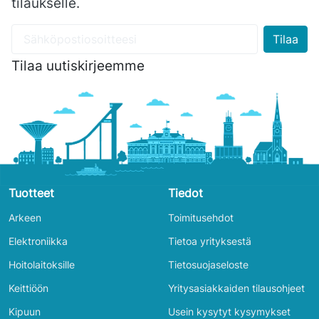
tilaukselle.
Tilaa uutiskirjeemme
Tuotteet
Tiedot
Arkeen
Toimitusehdot
Elektroniikka
Tietoa yrityksestä
Hoitolaitoksille
Tietosuojaseloste
Keittiöön
Yritysasiakkaiden tilausohjeet
Kipuun
Usein kysytyt kysymykset