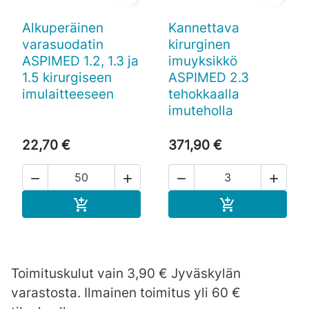
Alkuperäinen
Kannettava
varasuodatin
kirurginen
ASPIMED 1.2, 1.3 ja
imuyksikkö
1.5 kirurgiseen
ASPIMED 2.3
imulaitteeseen
tehokkaalla
imuteholla
22,70 €
371,90 €




Ostoskoriin
Ostoskoriin


Toimituskulut vain 3,90 € Jyväskylän
varastosta. Ilmainen toimitus yli 60 €