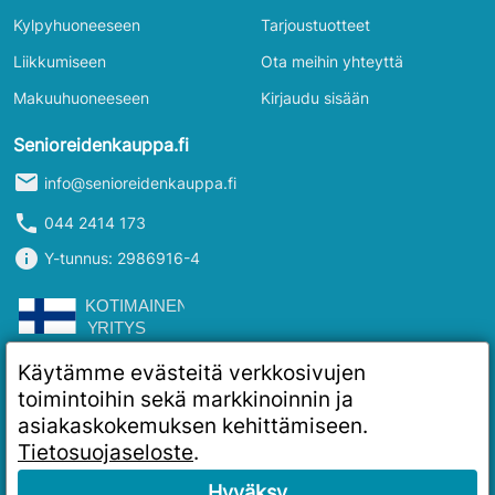
Kylpyhuoneeseen
Tarjoustuotteet
Liikkumiseen
Ota meihin yhteyttä
Makuuhuoneeseen
Kirjaudu sisään
Senioreidenkauppa.fi
mail
info@senioreidenkauppa.fi
phone
044 2414 173
info
Y-tunnus: 2986916-4
Käytämme evästeitä verkkosivujen
toimintoihin sekä markkinoinnin ja
asiakaskokemuksen kehittämiseen.
Tietosuojaseloste
.
Hyväksy