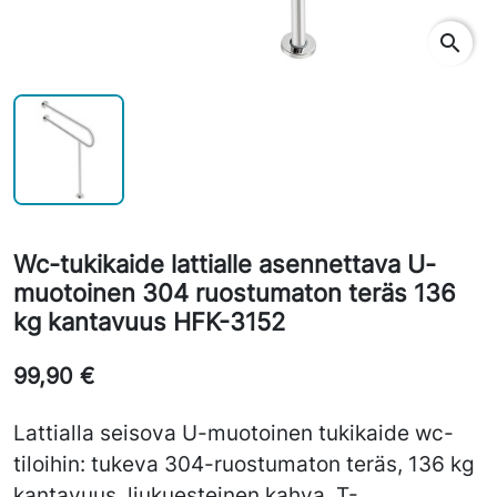
search
Wc-tukikaide lattialle asennettava U-
muotoinen 304 ruostumaton teräs 136
kg kantavuus HFK-3152
99,90 €
Lattialla seisova U-muotoinen tukikaide wc-
tiloihin: tukeva 304-ruostumaton teräs, 136 kg
kantavuus, liukuesteinen kahva, T-