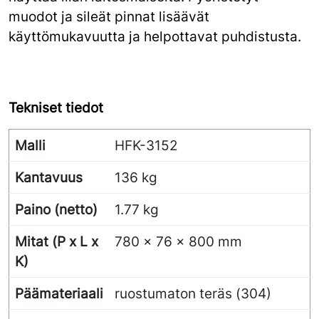
muodot ja sileät pinnat lisäävät
käyttömukavuutta ja helpottavat puhdistusta.
Tekniset tiedot
Malli
HFK-3152
Kantavuus
136 kg
Paino (netto)
1.77 kg
Mitat (P x L x
780 x 76 x 800 mm
K)
Päämateriaali
ruostumaton teräs (304)