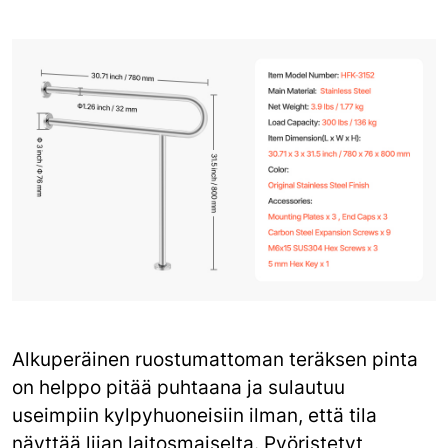
Alkuperäinen ruostumattoman teräksen pinta
on helppo pitää puhtaana ja sulautuu
useimpiin kylpyhuoneisiin ilman, että tila
näyttää liian laitosmaiselta. Pyöristetyt