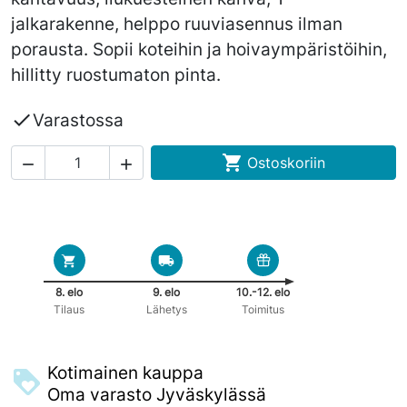
jalkarakenne, helppo ruuviasennus ilman
porausta. Sopii koteihin ja hoivaympäristöihin,
hillitty ruostumaton pinta.

Varastossa

Ostoskoriin


8. elo
9. elo
10.-12. elo
Tilaus
Lähetys
Toimitus
Kotimainen kauppa
Oma varasto Jyväskylässä