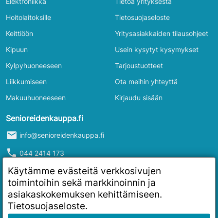
Elektroniikka
Tietoa yrityksestä
Hoitolaitoksille
Tietosuojaseloste
Keittiöön
Yritysasiakkaiden tilausohjeet
Kipuun
Usein kysytyt kysymykset
Kylpyhuoneeseen
Tarjoustuotteet
Liikkumiseen
Ota meihin yhteyttä
Makuuhuoneeseen
Kirjaudu sisään
Senioreidenkauppa.fi
mail
info@senioreidenkauppa.fi
phone
044 2414 173
info
Y-tunnus: 2986916-4
Käytämme evästeitä verkkosivujen
toimintoihin sekä markkinoinnin ja
asiakaskokemuksen kehittämiseen.
Tietosuojaseloste
.