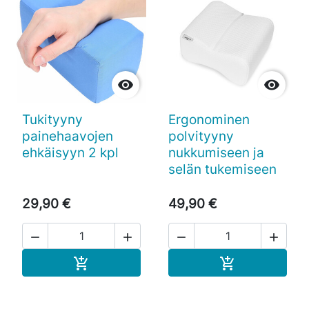


Tukityyny
Ergonominen
painehaavojen
polvityyny
ehkäisyyn 2 kpl
nukkumiseen ja
selän tukemiseen
29,90 €
49,90 €




Ostoskoriin
Ostoskoriin

