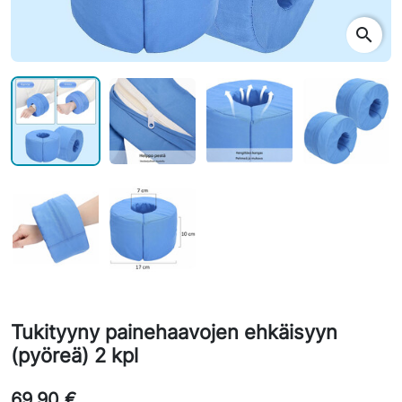
search
Tukityyny painehaavojen ehkäisyyn
(pyöreä) 2 kpl
69,90 €