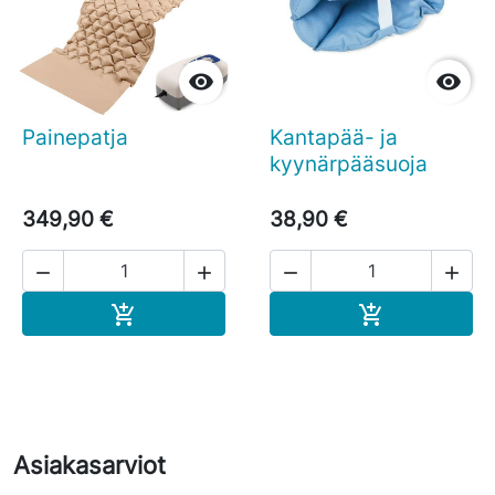


Painepatja
Kantapää- ja
kyynärpääsuoja
349,90 €
38,90 €




Ostoskoriin
Ostoskoriin


Asiakasarviot