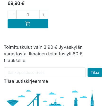
69,90 €


Ostoskoriin

Toimituskulut vain 3,90 € Jyväskylän
varastosta. Ilmainen toimitus yli 60 €
tilaukselle.
Tilaa uutiskirjeemme