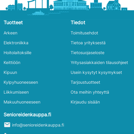
Tuotteet
Tiedot
Arkeen
Toimitusehdot
Elektroniikka
Tietoa yrityksestä
Hoitolaitoksille
Tietosuojaseloste
Keittiöön
Yritysasiakkaiden tilausohjeet
Kipuun
Usein kysytyt kysymykset
Kylpyhuoneeseen
Tarjoustuotteet
Liikkumiseen
Ota meihin yhteyttä
Makuuhuoneeseen
Kirjaudu sisään
Senioreidenkauppa.fi
mail
info@senioreidenkauppa.fi