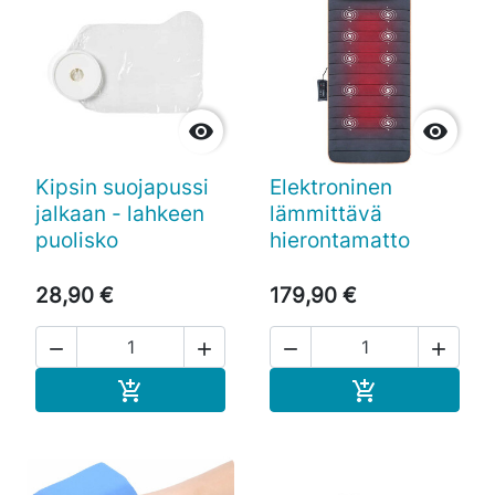


Kipsin suojapussi
Elektroninen
jalkaan - lahkeen
lämmittävä
puolisko
hierontamatto
28,90 €
179,90 €




Ostoskoriin
Ostoskoriin

