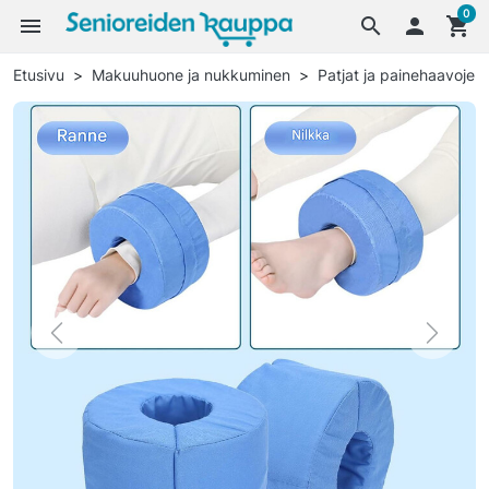
0
menu
search

shopping_cart
Etusivu
Makuuhuone ja nukkuminen
Patjat ja painehaavojen
Previous
Next