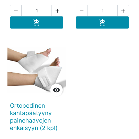




Ostoskoriin
Ostoskoriin



Ortopedinen
kantapäätyyny
painehaavojen
ehkäisyyn (2 kpl)