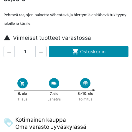
Pehmeä raajojen painetta vähentävä ja hiertymiä ehkäisevä tukityyny
jaloille ja käsille.

Viimeiset tuotteet varastossa

Ostoskoriin


6. elo
7. elo
8.-10. elo
Tilaus
Lähetys
Toimitus
Kotimainen kauppa
Oma varasto Jyväskylässä