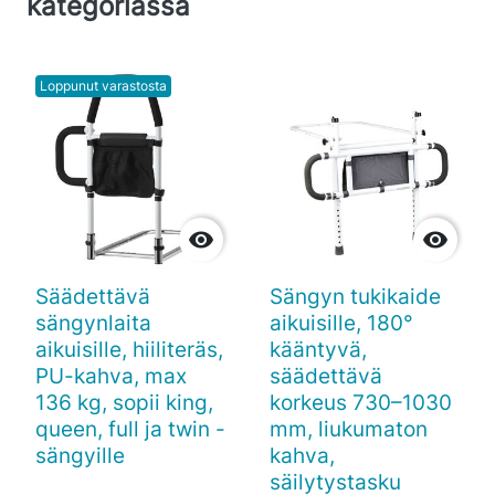
kategoriassa
Loppunut varastosta


Säädettävä
Sängyn tukikaide
sängynlaita
aikuisille, 180°
aikuisille, hiiliteräs,
kääntyvä,
PU-kahva, max
säädettävä
136 kg, sopii king,
korkeus 730–1030
queen, full ja twin -
mm, liukumaton
sängyille
kahva,
säilytystasku