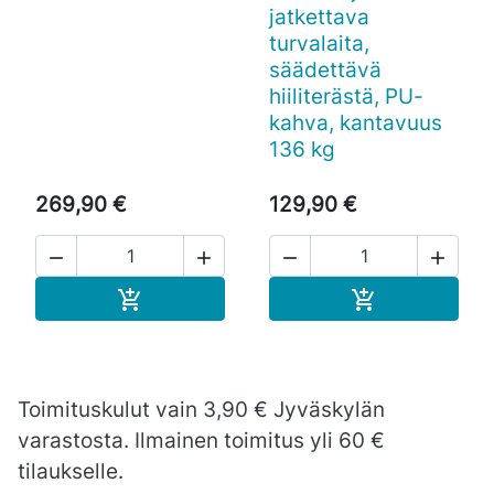
jatkettava
turvalaita,
säädettävä
hiiliterästä, PU-
kahva, kantavuus
136 kg
269,90 €
129,90 €




Ostoskoriin
Ostoskoriin


Toimituskulut vain 3,90 € Jyväskylän
varastosta. Ilmainen toimitus yli 60 €
tilaukselle.