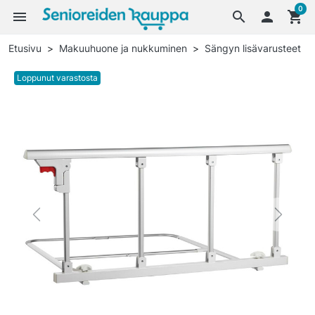
0
menu
search

shopping_cart
Etusivu
Makuuhuone ja nukkuminen
Sängyn lisävarusteet
Loppunut varastosta
Previous
Next