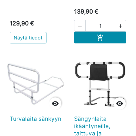
139,90 €
129,90 €


Ostoskoriin

Näytä tiedot


Turvalaita sänkyyn
Sängynlaita
ikääntyneille,
taittuva ja