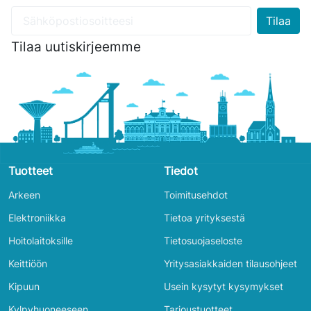
Tilaa uutiskirjeemme
Tuotteet
Tiedot
Arkeen
Toimitusehdot
Elektroniikka
Tietoa yrityksestä
Hoitolaitoksille
Tietosuojaseloste
Keittiöön
Yritysasiakkaiden tilausohjeet
Kipuun
Usein kysytyt kysymykset
Kylpyhuoneeseen
Tarjoustuotteet