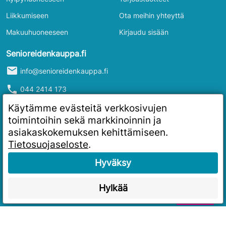
Liikkumiseen
Ota meihin yhteyttä
Makuuhuoneeseen
Kirjaudu sisään
Senioreidenkauppa.fi
mail
info@senioreidenkauppa.fi
phone
044 2414 173
info
Y-tunnus: 2986916-4
Käytämme evästeitä verkkosivujen
toimintoihin sekä markkinoinnin ja
asiakaskokemuksen kehittämiseen.
Tietosuojaseloste
.
Hyväksy
Hylkää