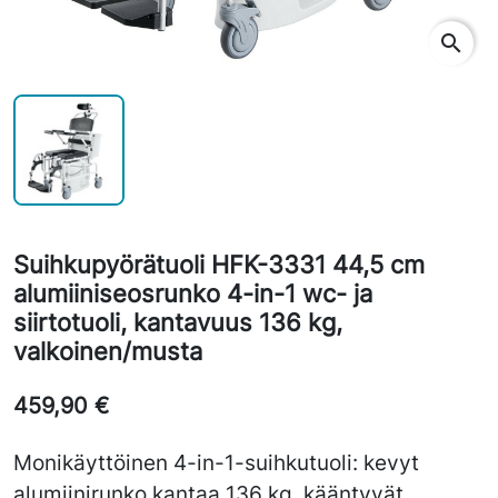
search
Suihkupyörätuoli HFK-3331 44,5 cm
alumiiniseosrunko 4-in-1 wc- ja
siirtotuoli, kantavuus 136 kg,
valkoinen/musta
459,90 €
Monikäyttöinen 4-in-1-suihkutuoli: kevyt
alumiinirunko kantaa 136 kg, kääntyvät