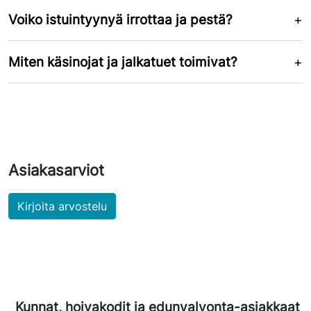
Voiko istuintyynyä irrottaa ja pestä?
Miten käsinojat ja jalkatuet toimivat?
Asiakasarviot
Kirjoita arvostelu
Kunnat, hoivakodit ja edunvalvonta-asiakkaat