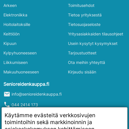
Arkeen
Toimitusehdot
Elektroniikka
Tietoa yrityksestä
Hoitolaitoksille
Tietosuojaseloste
Keittiöön
Yritysasiakkaiden tilausohjeet
Kipuun
Usein kysytyt kysymykset
Kylpyhuoneeseen
Tarjoustuotteet
Liikkumiseen
Ota meihin yhteyttä
Makuuhuoneeseen
Kirjaudu sisään
Senioreidenkauppa.fi
mail
info@senioreidenkauppa.fi
phone
044 2414 173
info
Y-tunnus: 2986916-4
Käytämme evästeitä verkkosivujen
toimintoihin sekä markkinoinnin ja