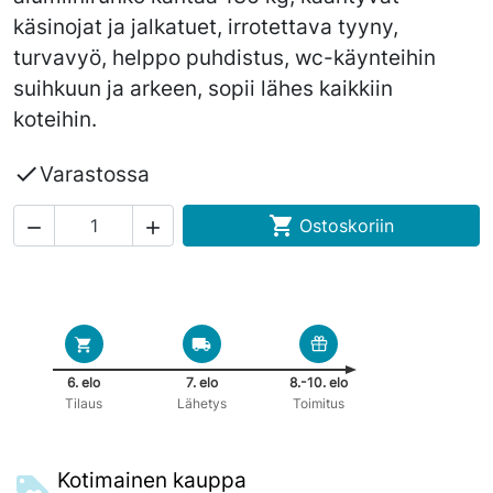
käsinojat ja jalkatuet, irrotettava tyyny,
turvavyö, helppo puhdistus, wc-käynteihin
suihkuun ja arkeen, sopii lähes kaikkiin
koteihin.

Varastossa

Ostoskoriin


6. elo
7. elo
8.-10. elo
Tilaus
Lähetys
Toimitus
Kotimainen kauppa